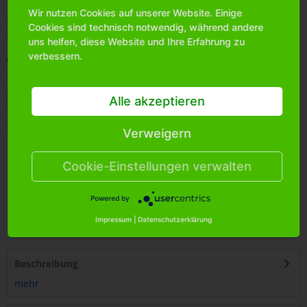
Wir nutzen Cookies auf unserer Website. Einige
Bitte
melden Sie sich an
, um mehr Informationen über das
Cookies sind technisch notwendig, während andere
Produkt zu erhalten.
uns helfen, diese Website und Ihre Erfahrung zu
verbessern.
Merken
Artikel-Nr.:
1003550
Alle akzeptieren
Bestands-Info:
44
Menge Umkarton:
24
Verweigern
Cookie-Einstellungen verwalten
Powered by
4
250255
414046
Impressum
|
Datenschutzerklärung
Beschreibung
mehr