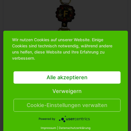
Wir nutzen Cookies auf unserer Website. Einige
Cookies sind technisch notwendig, während andere
uns helfen, diese Website und Ihre Erfahrung zu
Schlüsselkette Buchstabe "F", 3.3cm goldene...
verbessern.
Art.Nr.: 119004F
Alle akzeptieren
Verweigern
Bitte
melden Sie sich an
, um mehr Informationen über das
Produkt zu erhalten.
Cookie-Einstellungen verwalten
Powered by
Merken
Impressum
|
Datenschutzerklärung