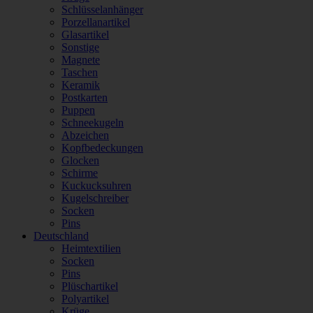
Schlüsselanhänger
Porzellanartikel
Glasartikel
Sonstige
Magnete
Taschen
Keramik
Postkarten
Puppen
Schneekugeln
Abzeichen
Kopfbedeckungen
Glocken
Schirme
Kuckucksuhren
Kugelschreiber
Socken
Pins
Deutschland
Heimtextilien
Socken
Pins
Plüschartikel
Polyartikel
Krüge