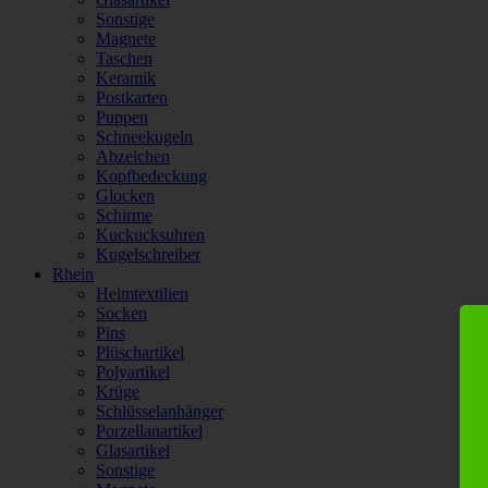
Sonstige
Magnete
Taschen
Keramik
Postkarten
Puppen
Schneekugeln
Abzeichen
Kopfbedeckung
Glocken
Schirme
Kuckucksuhren
Kugelschreiber
Rhein
Heimtextilien
Socken
Pins
Plüschartikel
Polyartikel
Krüge
Schlüsselanhänger
Porzellanartikel
Glasartikel
Sonstige