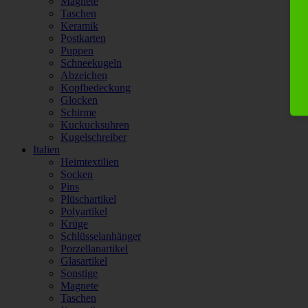
Magnete
Taschen
Keramik
Postkarten
Puppen
Schneekugeln
Abzeichen
Kopfbedeckung
Glocken
Schirme
Kuckucksuhren
Kugelschreiber
Italien
Heimtextilien
Socken
Pins
Plüschartikel
Polyartikel
Krüge
Schlüsselanhänger
Porzellanartikel
Glasartikel
Sonstige
Magnete
Taschen