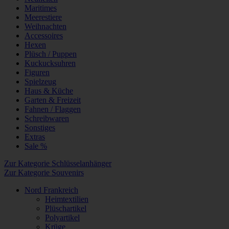
Maritimes
Meerestiere
Weihnachten
Accessoires
Hexen
Plüsch / Puppen
Kuckucksuhren
Figuren
Spielzeug
Haus & Küche
Garten & Freizeit
Fahnen / Flaggen
Schreibwaren
Sonstiges
Extras
Sale %
Zur Kategorie Schlüsselanhänger
Zur Kategorie Souvenirs
Nord Frankreich
Heimtextilien
Plüschartikel
Polyartikel
Krüge