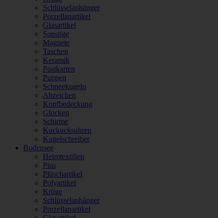
Schlüsselanhänger
Porzellanartikel
Glasartikel
Sonstige
Magnete
Taschen
Keramik
Postkarten
Puppen
Schneekugeln
Abzeichen
Kopfbedeckung
Glocken
Schirme
Kuckucksuhren
Kugelschreiber
Bodensee
Heimtextilien
Pins
Plüschartikel
Polyartikel
Krüge
Schlüsselanhänger
Porzellanartikel
Glasartikel