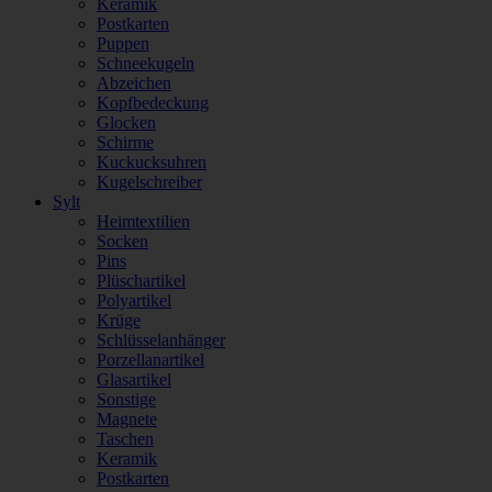
Keramik
Postkarten
Puppen
Schneekugeln
Abzeichen
Kopfbedeckung
Glocken
Schirme
Kuckucksuhren
Kugelschreiber
Sylt
Heimtextilien
Socken
Pins
Plüschartikel
Polyartikel
Krüge
Schlüsselanhänger
Porzellanartikel
Glasartikel
Sonstige
Magnete
Taschen
Keramik
Postkarten