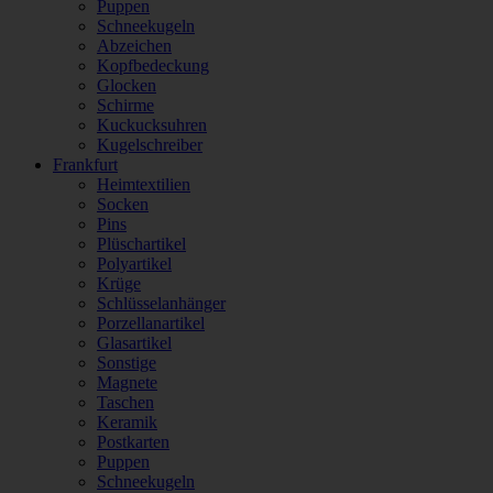
Puppen
Schneekugeln
Abzeichen
Kopfbedeckung
Glocken
Schirme
Kuckucksuhren
Kugelschreiber
Frankfurt
Heimtextilien
Socken
Pins
Plüschartikel
Polyartikel
Krüge
Schlüsselanhänger
Porzellanartikel
Glasartikel
Sonstige
Magnete
Taschen
Keramik
Postkarten
Puppen
Schneekugeln