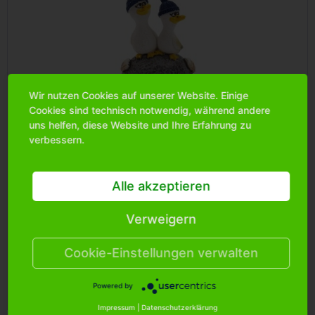
Wir nutzen Cookies auf unserer Website. Einige
Cookies sind technisch notwendig, während andere
uns helfen, diese Website und Ihre Erfahrung zu
Poly Möwen auf Stein, Comic-Stil mit blauer...
verbessern.
Art.Nr.: 8903700
Alle akzeptieren
Verweigern
Bitte
melden Sie sich an
, um mehr Informationen über das
Produkt zu erhalten.
Cookie-Einstellungen verwalten
Powered by
Merken
Impressum
|
Datenschutzerklärung