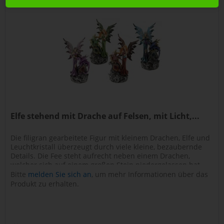
Elfe stehend mit Drache auf Felsen, mit Licht,...
Die filigran gearbeitete Figur mit kleinem Drachen, Elfe und
Leuchtkristall überzeugt durch viele kleine, bezaubernde
Details. Die Fee steht aufrecht neben einem Drachen,
welcher sich auf einem großen Stein niedergelassen hat.
Der...
Bitte
melden Sie sich an
, um mehr Informationen über das
Art.Nr.: 0830010
Produkt zu erhalten.