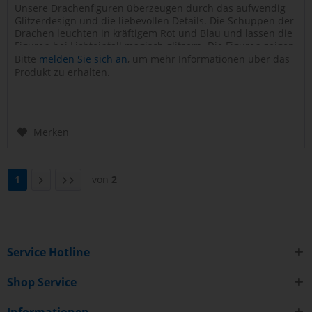
Unsere Drachenfiguren überzeugen durch das aufwendig
Glitzerdesign und die liebevollen Details. Die Schuppen der
Drachen leuchten in kräftigem Rot und Blau und lassen die
Figuren bei Lichteinfall magisch glitzern. Die Figuren zeigen
eine...
Bitte
melden Sie sich an
, um mehr Informationen über das
Art.Nr.: 0360770
Produkt zu erhalten.
Merken
1
von
2
Service Hotline
Shop Service
Informationen