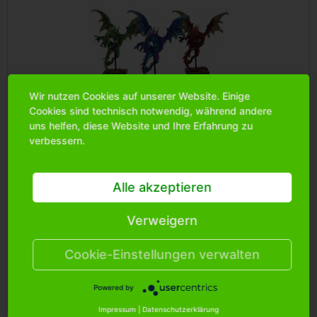
Wir nutzen Cookies auf unserer Website. Einige
Cookies sind technisch notwendig, während andere
uns helfen, diese Website und Ihre Erfahrung zu
Großer Drache auf Ständer, rot,grün,blau, 3fach...
verbessern.
Art.Nr.: 0790030
Alle akzeptieren
Verweigern
Bitte
melden Sie sich an
, um mehr Informationen über das
Produkt zu erhalten.
Cookie-Einstellungen verwalten
Powered by
Merken
Impressum
|
Datenschutzerklärung