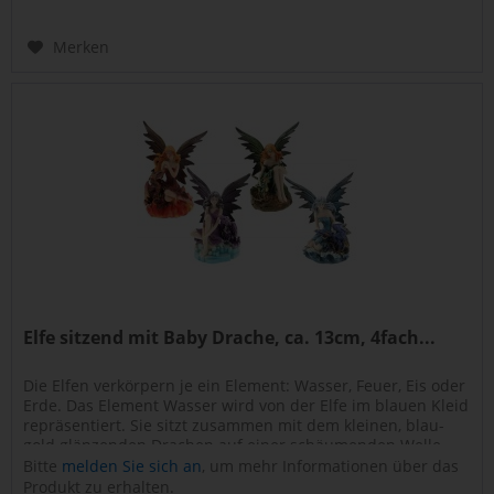
Merken
Elfe sitzend mit Baby Drache, ca. 13cm, 4fach...
Die Elfen verkörpern je ein Element: Wasser, Feuer, Eis oder
Erde. Das Element Wasser wird von der Elfe im blauen Kleid
repräsentiert. Sie sitzt zusammen mit dem kleinen, blau-
gold glänzenden Drachen auf einer schäumenden Welle.
Die...
Bitte
melden Sie sich an
, um mehr Informationen über das
Art.Nr.: 0830040
Produkt zu erhalten.