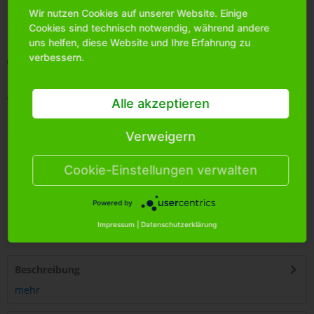
Wir nutzen Cookies auf unserer Website. Einige
Bitte
melden Sie sich an
, um mehr Informationen über das
Cookies sind technisch notwendig, während andere
Produkt zu erhalten.
uns helfen, diese Website und Ihre Erfahrung zu
verbessern.
Merken
Artikel-Nr.:
0360960
Alle akzeptieren
Bestands-Info:
0
Menge Umkarton:
12
Verweigern
Cookie-Einstellungen verwalten
Powered by
4
250255
466229
Impressum
|
Datenschutzerklärung
Beschreibung
mehr