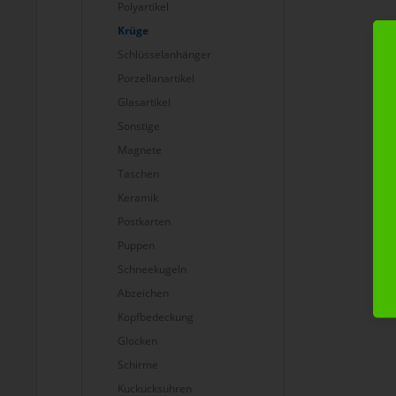
Polyartikel
Krüge
Schlüsselanhänger
Porzellanartikel
Glasartikel
Sonstige
Magnete
Taschen
Keramik
Postkarten
Puppen
Schneekugeln
Abzeichen
Kopfbedeckung
Glocken
Schirme
Kuckucksuhren