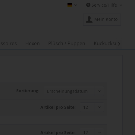
Service/Hilfe
Shop Creation Gross DE
Mein Konto
ssoires
Hexen
Plüsch / Puppen
Kuckucksuhren

Sortierung:
Artikel pro Seite:
Artikel pro Seite: