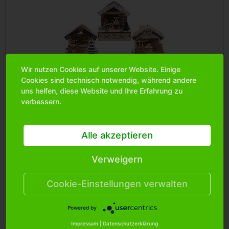
Wir nutzen Cookies auf unserer Website. Einige
Cookies sind technisch notwendig, während andere
uns helfen, diese Website und Ihre Erfahrung zu
Holz Weihnachtsstand mit Licht, 9,5*6*11,...
verbessern.
Art.Nr.: 0990740
Alle akzeptieren
Verweigern
Bitte
melden Sie sich an
, um mehr Informationen über das
Produkt zu erhalten.
Cookie-Einstellungen verwalten
Powered by
Merken
Impressum
|
Datenschutzerklärung