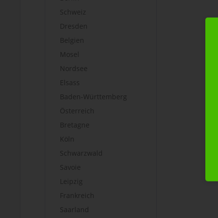
Schweiz
Dresden
Belgien
Mosel
Nordsee
Elsass
Baden-Württemberg
Österreich
Bretagne
Köln
Schwarzwald
Savoie
Leipzig
Frankreich
Saarland