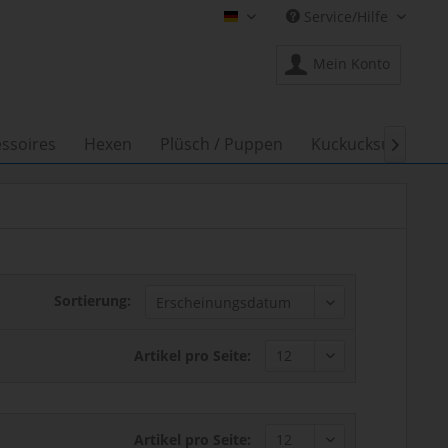
Service/Hilfe
Shop Creation Gross DE
Mein Konto
ssoires
Hexen
Plüsch / Puppen
Kuckucksuhren

Sortierung:
Artikel pro Seite:
Artikel pro Seite: