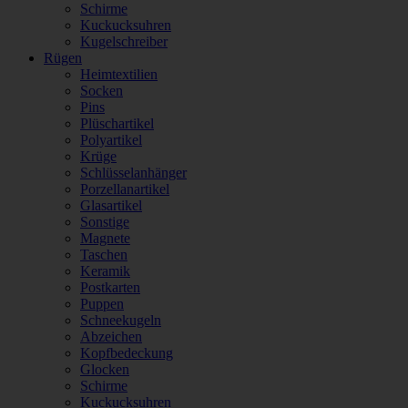
Schirme
Kuckucksuhren
Kugelschreiber
Rügen
Heimtextilien
Socken
Pins
Plüschartikel
Polyartikel
Krüge
Schlüsselanhänger
Porzellanartikel
Glasartikel
Sonstige
Magnete
Taschen
Keramik
Postkarten
Puppen
Schneekugeln
Abzeichen
Kopfbedeckung
Glocken
Schirme
Kuckucksuhren