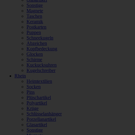
Sonstige
Magnete
Taschen
Keramik
Postkarten
Puppen
Schneekugeln
Abzeichen
Kopfbedeckung
Glocken
Schirme
Kuckucksuhren
Kugelschreiber
Rhein
Heimtextilien
Socken
Pins
Plüschartikel
Polyartikel
Krüge
Schlüsselanhänger
Porzellanartikel
Glasartikel
Sonstige