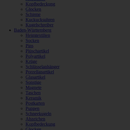
Kopfbedeckung
Glocken
Schirme
Kuckucksuhren
Kugelschreiber
Baden-Württemberg
Heimtextilien
Socken
Pins
Plüschartikel
Polyartikel
Krüge
Schlüsselanhänger
Porzellanartikel
Glasartikel
Sonstige
Magnete
Taschen
Keramik
Postkarten
Puppen
Schneekugeln
Abzeichen
Kopfbedeckung
Glocken