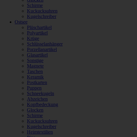
Schirme
Kuckucksuhren
Kugelschreiber
Ostsee
Plüschartikel
Polyartikel
Krüge
Schlüsselanhänger
Porzellanartikel
Glasartikel
Sonstige
Magnete
Taschen
Keramik
Postkarten
Puppen
Schneekugeln
Abzeichen
Kopfbedeckung
Glocken
Schirme
Kuckucksuhren
Kugelschreiber
Heimtextilien