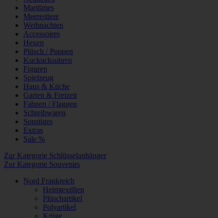
Maritimes
Meerestiere
Weihnachten
Accessoires
Hexen
Plüsch / Puppen
Kuckucksuhren
Figuren
Spielzeug
Haus & Küche
Garten & Freizeit
Fahnen / Flaggen
Schreibwaren
Sonstiges
Extras
Sale %
Zur Kategorie Schlüsselanhänger
Zur Kategorie Souvenirs
Nord Frankreich
Heimtextilien
Plüschartikel
Polyartikel
Krüge