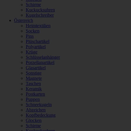
Schirme
Kuckucksuhren
Kugelschreiber
Österreich
Heimtextilien
Socken
Pins
Plüschartikel
Polyartikel
Krüge
Schlüsselanhänger
Porzellanartikel
Glasartikel
Sonstige
Magnete
Taschen
Keramik
Postkarten
Puppen
Schneekugeln
Abzeichen
Kopfbedeckung
Glocken
Schirme
Kuckucksuhren