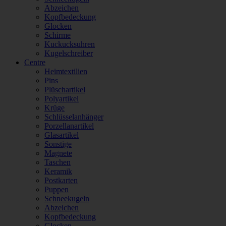
Abzeichen
Kopfbedeckung
Glocken
Schirme
Kuckucksuhren
Kugelschreiber
Centre
Heimtextilien
Pins
Plüschartikel
Polyartikel
Krüge
Schlüsselanhänger
Porzellanartikel
Glasartikel
Sonstige
Magnete
Taschen
Keramik
Postkarten
Puppen
Schneekugeln
Abzeichen
Kopfbedeckung
Glocken