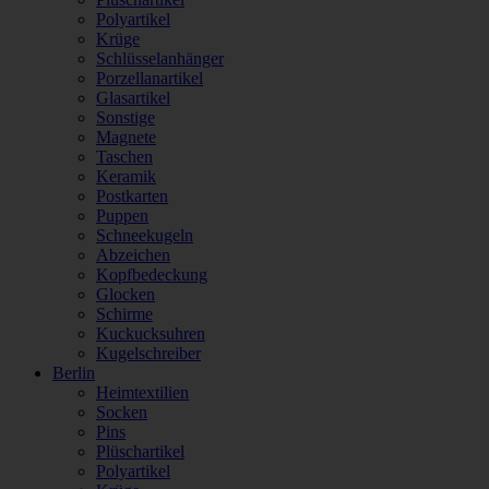
Polyartikel
Krüge
Schlüsselanhänger
Porzellanartikel
Glasartikel
Sonstige
Magnete
Taschen
Keramik
Postkarten
Puppen
Schneekugeln
Abzeichen
Kopfbedeckung
Glocken
Schirme
Kuckucksuhren
Kugelschreiber
Berlin
Heimtextilien
Socken
Pins
Plüschartikel
Polyartikel