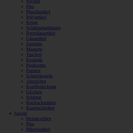
Socken
Pins
Plüschartikel
Polyartikel
Krüge
Schlüsselanhänger
Porzellanartikel
Glasartikel
Sonstige
Magnete
Taschen
Keramik
Postkarten
Puppen
Schneekugeln
Abzeichen
Kopfbedeckung
Glocken
Schirme
Kuckucksuhren
Kugelschreiber
Savoie
Heimtextilien
Pins
Plüschartikel