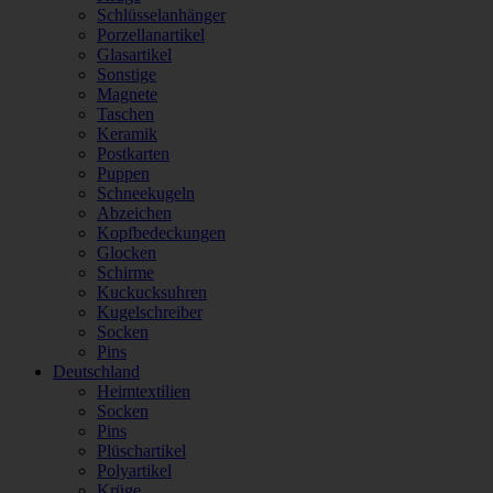
Schlüsselanhänger
Porzellanartikel
Glasartikel
Sonstige
Magnete
Taschen
Keramik
Postkarten
Puppen
Schneekugeln
Abzeichen
Kopfbedeckungen
Glocken
Schirme
Kuckucksuhren
Kugelschreiber
Socken
Pins
Deutschland
Heimtextilien
Socken
Pins
Plüschartikel
Polyartikel
Krüge