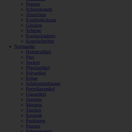
Puppen
Schneekugeln
Abzeichen
Kopfbedeckung
Glocken
Schirme
Kuckucksuhren
Kugelschreiber
Normandie
Heimtextilien
Pins
Socken
Plüschartikel
Polyartikel
Krüge
Schlüsselanhänger
Porzellanartikel
Glasartikel
Sonstige
Magnete
Taschen
Keramik
Postkarten
Puppen
Schneekugeln