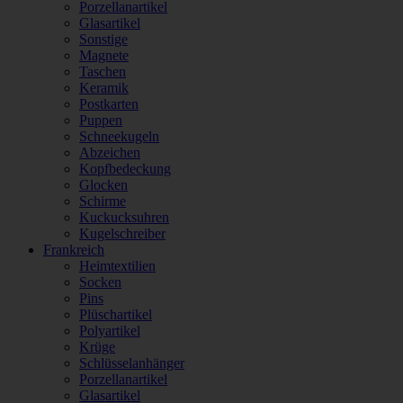
Porzellanartikel
Glasartikel
Sonstige
Magnete
Taschen
Keramik
Postkarten
Puppen
Schneekugeln
Abzeichen
Kopfbedeckung
Glocken
Schirme
Kuckucksuhren
Kugelschreiber
Frankreich
Heimtextilien
Socken
Pins
Plüschartikel
Polyartikel
Krüge
Schlüsselanhänger
Porzellanartikel
Glasartikel