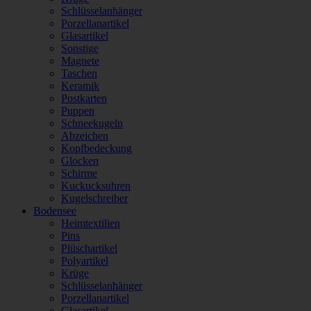
Schlüsselanhänger
Porzellanartikel
Glasartikel
Sonstige
Magnete
Taschen
Keramik
Postkarten
Puppen
Schneekugeln
Abzeichen
Kopfbedeckung
Glocken
Schirme
Kuckucksuhren
Kugelschreiber
Bodensee
Heimtextilien
Pins
Plüschartikel
Polyartikel
Krüge
Schlüsselanhänger
Porzellanartikel
Glasartikel