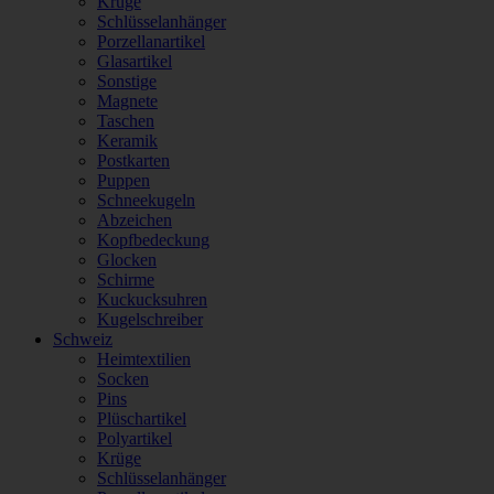
Krüge
Schlüsselanhänger
Porzellanartikel
Glasartikel
Sonstige
Magnete
Taschen
Keramik
Postkarten
Puppen
Schneekugeln
Abzeichen
Kopfbedeckung
Glocken
Schirme
Kuckucksuhren
Kugelschreiber
Schweiz
Heimtextilien
Socken
Pins
Plüschartikel
Polyartikel
Krüge
Schlüsselanhänger