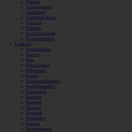
Puppen
Schneekugeln
Abzeichen
Kopfbedeckung
Glocken
Schirme
Kuckucksuhren
Kugelschreiber
Frankfurt
Heimtextilien
Socken
Pins
Plüschartikel
Polyartikel
Krüge
Schlüsselanhänger
Porzellanartikel
Glasartikel
Sonstige
Magnete
Taschen
Keramik
Postkarten
Puppen
Schneekugeln