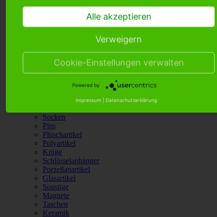
Taschen
Keramik
Alle akzeptieren
Postkarten
Puppen
Verweigern
Schneekugeln
Abzeichen
Kopfbedeckung
Cookie-Einstellungen verwalten
Glocken
Schirme
Kuckucksuhren
Powered by
Kugelschreiber
Mosel
Impressum
|
Datenschutzerklärung
Heimtextilien
Socken
Pins
Plüschartikel
Polyartikel
Krüge
Schlüsselanhänger
Porzellanartikel
Glasartikel
Sonstige
Magnete
Taschen
Keramik