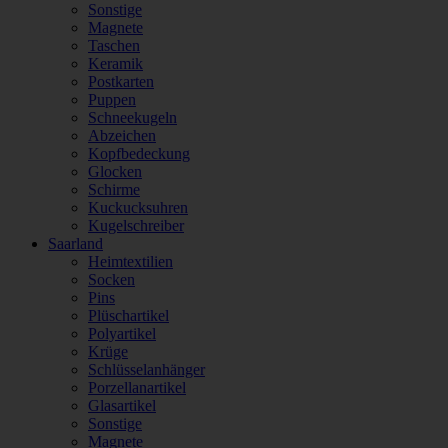
Sonstige
Magnete
Taschen
Keramik
Postkarten
Puppen
Schneekugeln
Abzeichen
Kopfbedeckung
Glocken
Schirme
Kuckucksuhren
Kugelschreiber
Saarland
Heimtextilien
Socken
Pins
Plüschartikel
Polyartikel
Krüge
Schlüsselanhänger
Porzellanartikel
Glasartikel
Sonstige
Magnete