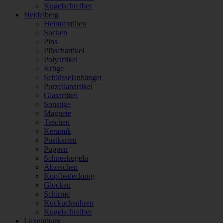
Kugelschreiber
Heidelberg
Heimtextilien
Socken
Pins
Plüschartikel
Polyartikel
Krüge
Schlüsselanhänger
Porzellanartikel
Glasartikel
Sonstige
Magnete
Taschen
Keramik
Postkarten
Puppen
Schneekugeln
Abzeichen
Kopfbedeckung
Glocken
Schirme
Kuckucksuhren
Kugelschreiber
Luxemburg