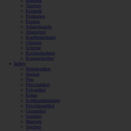
Magnete
Taschen
Keramik
Postkarten
Puppen
Schneekugeln
Abzeichen
Kopfbedeckung
Glocken
Schirme
Kuckucksuhren
Kugelschreiber
Italien
Heimtextilien
Socken
Pins
Plüschartikel
Polyartikel
Krüge
Schlüsselanhänger
Porzellanartikel
Glasartikel
Sonstige
Magnete
Taschen