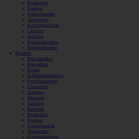
Postkarten
Puppen
Schneekugeln
Abzeichen
Kopfbedeckung
Glocken
Schirme
Kuckucksuhren
Kugelschreiber
Nordsee
Plüschartikel
Polyartikel
Krüge
Schlüsselanhänger
Porzellanartikel
Glasartikel
Sonstige
Magnete
Taschen
Keramik
Postkarten
Puppen
Schneekugeln
Abzeichen
Kopfbedeckung