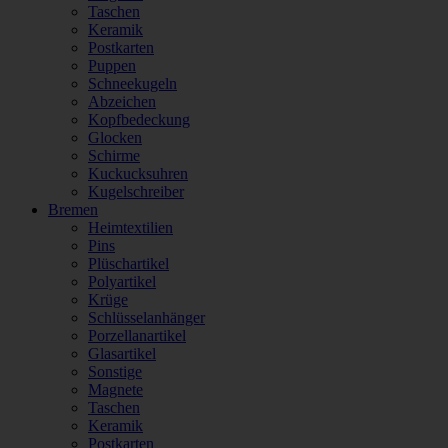
Taschen
Keramik
Postkarten
Puppen
Schneekugeln
Abzeichen
Kopfbedeckung
Glocken
Schirme
Kuckucksuhren
Kugelschreiber
Bremen
Heimtextilien
Pins
Plüschartikel
Polyartikel
Krüge
Schlüsselanhänger
Porzellanartikel
Glasartikel
Sonstige
Magnete
Taschen
Keramik
Postkarten