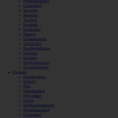
Porzellanartikel
Glasartikel
Sonstige
Magnete
Taschen
Keramik
Postkarten
Puppen
Schneekugeln
Abzeichen
Kopfbedeckung
Glocken
Schirme
Kuckucksuhren
Kugelschreiber
Dresden
Heimtextilien
Socken
Pins
Plüschartikel
Polyartikel
Krüge
Schlüsselanhänger
Porzellanartikel
Glasartikel