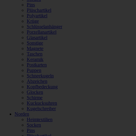
Pins
Plüschartikel
Polyartikel
Krüge
Schlüsselanhänger
Porzellanartikel
Glasartikel
Sonstige
Magnete
Taschen
Keramik
Postkarten
Puppen
Schneekugeln
Abzeichen
Kopfbedeckung
Glocken
Schirme
Kuckucksuhren
Kugelschreiber
Norden
Heimtextilien
Socken
Pins
Plüschartikel