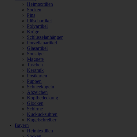
Heimtextilien
Socken
Pins
Plüschartikel
Polyartikel
Krüge
Schlüsselanhänger
Porzellanartikel
Glasartikel
Sonstige
Magnete
Taschen
Keramik
Postkarten
Puppen
Schneekugeln
Abzeichen
Kopfbedeckung
Glocken
Schirme
Kuckucksuhren
Kugelschreiber
Bayern
Heimtextilien
Socken