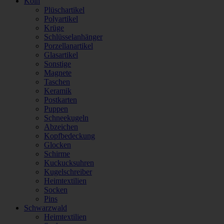
Köln
Plüschartikel
Polyartikel
Krüge
Schlüsselanhänger
Porzellanartikel
Glasartikel
Sonstige
Magnete
Taschen
Keramik
Postkarten
Puppen
Schneekugeln
Abzeichen
Kopfbedeckung
Glocken
Schirme
Kuckucksuhren
Kugelschreiber
Heimtextilien
Socken
Pins
Schwarzwald
Heimtextilien