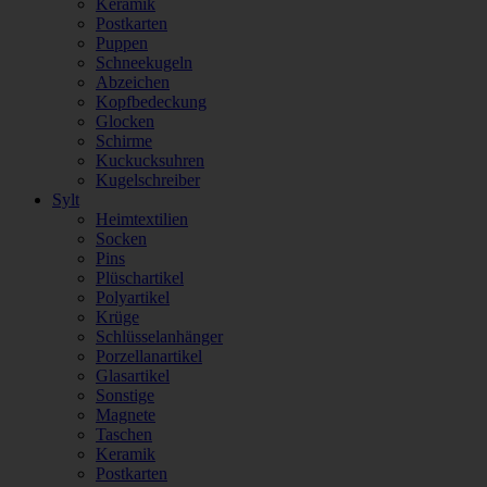
Keramik
Postkarten
Puppen
Schneekugeln
Abzeichen
Kopfbedeckung
Glocken
Schirme
Kuckucksuhren
Kugelschreiber
Sylt
Heimtextilien
Socken
Pins
Plüschartikel
Polyartikel
Krüge
Schlüsselanhänger
Porzellanartikel
Glasartikel
Sonstige
Magnete
Taschen
Keramik
Postkarten