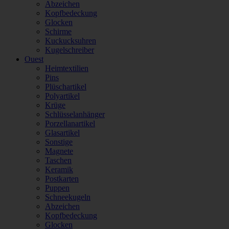
Abzeichen
Kopfbedeckung
Glocken
Schirme
Kuckucksuhren
Kugelschreiber
Ouest
Heimtextilien
Pins
Plüschartikel
Polyartikel
Krüge
Schlüsselanhänger
Porzellanartikel
Glasartikel
Sonstige
Magnete
Taschen
Keramik
Postkarten
Puppen
Schneekugeln
Abzeichen
Kopfbedeckung
Glocken