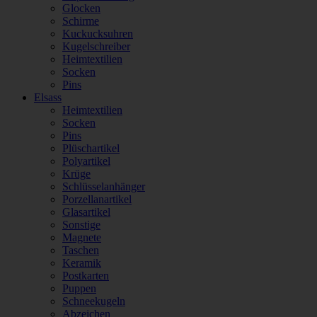
Glocken
Schirme
Kuckucksuhren
Kugelschreiber
Heimtextilien
Socken
Pins
Elsass
Heimtextilien
Socken
Pins
Plüschartikel
Polyartikel
Krüge
Schlüsselanhänger
Porzellanartikel
Glasartikel
Sonstige
Magnete
Taschen
Keramik
Postkarten
Puppen
Schneekugeln
Abzeichen