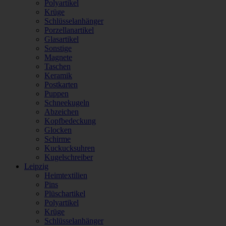
Polyartikel
Krüge
Schlüsselanhänger
Porzellanartikel
Glasartikel
Sonstige
Magnete
Taschen
Keramik
Postkarten
Puppen
Schneekugeln
Abzeichen
Kopfbedeckung
Glocken
Schirme
Kuckucksuhren
Kugelschreiber
Leipzig
Heimtextilien
Pins
Plüschartikel
Polyartikel
Krüge
Schlüsselanhänger