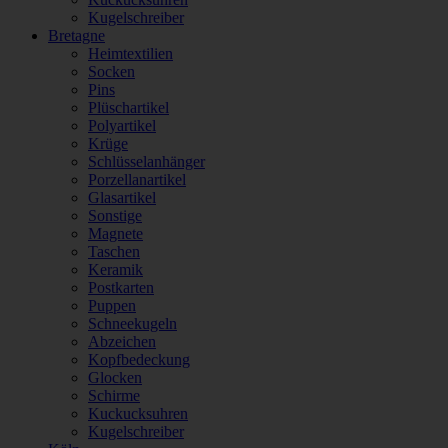
Kugelschreiber
Bretagne
Heimtextilien
Socken
Pins
Plüschartikel
Polyartikel
Krüge
Schlüsselanhänger
Porzellanartikel
Glasartikel
Sonstige
Magnete
Taschen
Keramik
Postkarten
Puppen
Schneekugeln
Abzeichen
Kopfbedeckung
Glocken
Schirme
Kuckucksuhren
Kugelschreiber