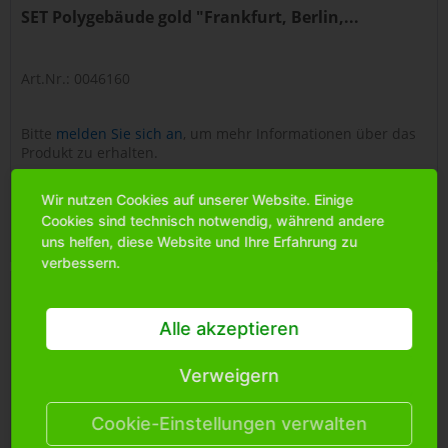
SET Polygebäude gold "Frankfurt, Berlin,...
Art.Nr.: 0046160
Bitte
melden Sie sich an
, um mehr Informationen über das
Produkt zu erhalten.
Wir nutzen Cookies auf unserer Website. Einige
Cookies sind technisch notwendig, während andere
Merken
uns helfen, diese Website und Ihre Erfahrung zu
verbessern.
Alle akzeptieren
Verweigern
Cookie-Einstellungen verwalten