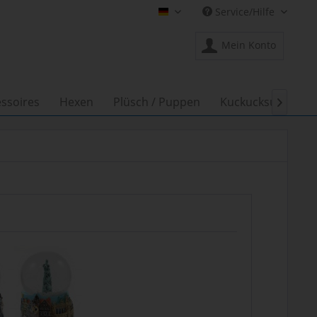
Service/Hilfe
Shop Creation Gross DE
Mein Konto
ssoires
Hexen
Plüsch / Puppen
Kuckucksuhren
