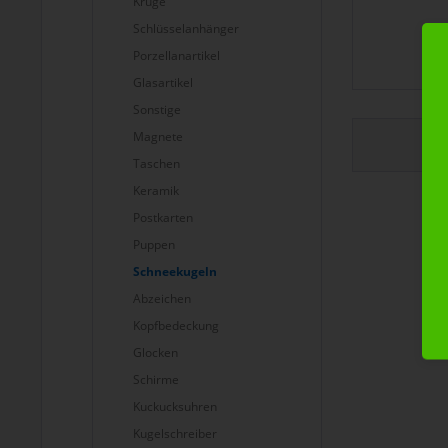
Krüge
Schlüsselanhänger
Porzellanartikel
Glasartikel
Sonstige
Magnete
Taschen
Keramik
Postkarten
Puppen
Schneekugeln
Abzeichen
Kopfbedeckung
Glocken
Schirme
Kuckucksuhren
Kugelschreiber