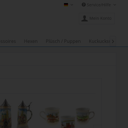
Service/Hilfe
Shop Creation Gross DE
Mein Konto
ssoires
Hexen
Plüsch / Puppen
Kuckucksuhren
