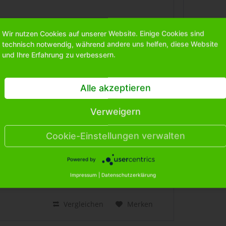
Vergleichen
Merken
Wir nutzen Cookies auf unserer Website. Einige Cookies sind
technisch notwendig, während andere uns helfen, diese Website
und Ihre Erfahrung zu verbessern.
0,25l Bierkrug München mit
Alle akzeptieren
Deckel
Verweigern
Art.Nr.: 0931121
Cookie-Einstellungen verwalten
Bitte
melden Sie sich an
, um
mehr Informationen über das
Produkt zu erhalten.
Powered by
Impressum
|
Datenschutzerklärung
Vergleichen
Merken