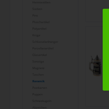
Heimtextilien
Socken
Pins
Plüschartikel
Polyartikel
Krüge
Schlüsselanhänger
Porzellanartikel
Glasartikel
Sonstige
Magnete
Taschen
Keramik
Postkarten
Puppen
Schneekugeln
Abzeichen