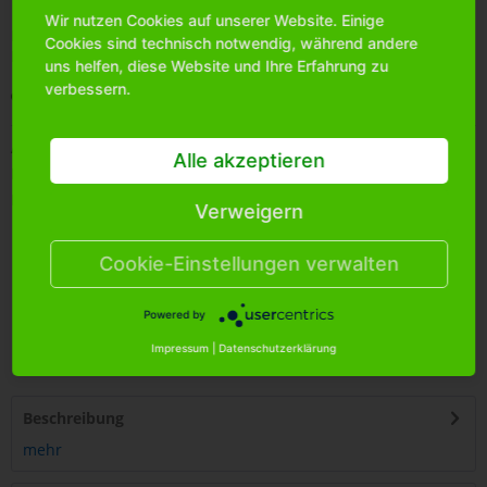
Wir nutzen Cookies auf unserer Website. Einige
Bitte
melden Sie sich an
, um mehr Informationen über das
Cookies sind technisch notwendig, während andere
Produkt zu erhalten.
uns helfen, diese Website und Ihre Erfahrung zu
verbessern.
Merken
Artikel-Nr.:
8900291
Alle akzeptieren
Bestands-Info:
264
Menge Umkarton:
144
Verweigern
Cookie-Einstellungen verwalten
Powered by
4
250255
487576
Impressum
|
Datenschutzerklärung
Beschreibung
mehr