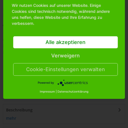
Wir nutzen Cookies auf unserer Website. Einige
Bitte
melden Sie sich an
, um mehr Informationen über das
Cookies sind technisch notwendig, während andere
Produkt zu erhalten.
uns helfen, diese Website und Ihre Erfahrung zu
verbessern.
Merken
Artikel-Nr.:
8903520
Alle akzeptieren
Bestands-Info:
0
Menge Umkarton:
144
Verweigern
Cookie-Einstellungen verwalten
Powered by
4
250255
437328
Impressum
|
Datenschutzerklärung
Beschreibung
mehr