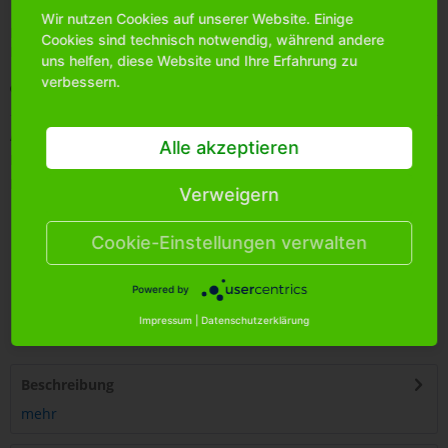
Wir nutzen Cookies auf unserer Website. Einige
Bitte
melden Sie sich an
, um mehr Informationen über das
Cookies sind technisch notwendig, während andere
Produkt zu erhalten.
uns helfen, diese Website und Ihre Erfahrung zu
verbessern.
Merken
Artikel-Nr.:
1008340
Alle akzeptieren
Bestands-Info:
92
Menge Umkarton:
24
Verweigern
Cookie-Einstellungen verwalten
Powered by
4
250255
414183
Impressum
|
Datenschutzerklärung
Beschreibung
mehr