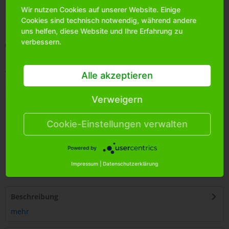
Wir nutzen Cookies auf unserer Website. Einige
Bitte
melden Sie sich an
, um mehr Informationen über das
Cookies sind technisch notwendig, während andere
Produkt zu erhalten.
uns helfen, diese Website und Ihre Erfahrung zu
verbessern.
Merken
Artikel-Nr.:
1008320
Alle akzeptieren
Bestands-Info:
71
Menge Umkarton:
24
Verweigern
Cookie-Einstellungen verwalten
Powered by
4
250255
414121
Impressum
|
Datenschutzerklärung
Beschreibung
mehr