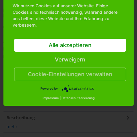
Wir nutzen Cookies auf unserer Website. Einige
Bitte
melden Sie sich an
, um mehr Informationen über das
Cookies sind technisch notwendig, während andere
Produkt zu erhalten.
uns helfen, diese Website und Ihre Erfahrung zu
verbessern.
Merken
Artikel-Nr.:
1002810
Alle akzeptieren
Bestands-Info:
0
Menge Umkarton:
24
Verweigern
Cookie-Einstellungen verwalten
Powered by
4
250255
414008
Impressum
|
Datenschutzerklärung
Beschreibung
mehr