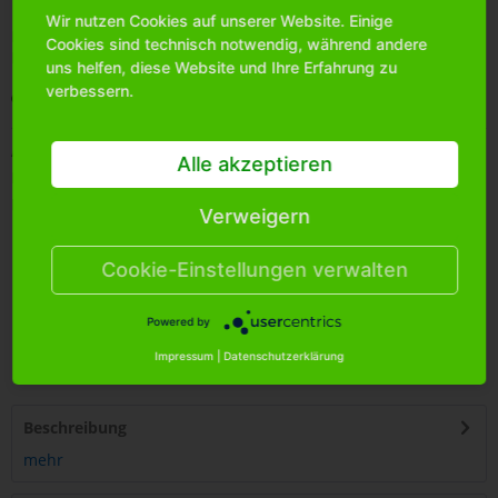
Wir nutzen Cookies auf unserer Website. Einige
Bitte
melden Sie sich an
, um mehr Informationen über das
Cookies sind technisch notwendig, während andere
Produkt zu erhalten.
uns helfen, diese Website und Ihre Erfahrung zu
verbessern.
Merken
Artikel-Nr.:
1002410
Alle akzeptieren
Bestands-Info:
56
Menge Umkarton:
24
Verweigern
Cookie-Einstellungen verwalten
Powered by
4
250255
414022
Impressum
|
Datenschutzerklärung
Beschreibung
mehr