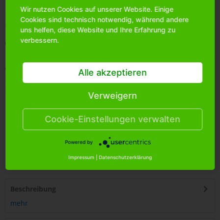
Wir nutzen Cookies auf unserer Website. Einige
Bitte
melden Sie sich an
, um mehr Informationen über das
Cookies sind technisch notwendig, während andere
Produkt zu erhalten.
uns helfen, diese Website und Ihre Erfahrung zu
verbessern.
Merken
Artikel-Nr.:
0152290
Alle akzeptieren
Bestands-Info:
2004
Menge Umkarton:
240
Verweigern
Cookie-Einstellungen verwalten
Powered by
4
250255
447969
Impressum
|
Datenschutzerklärung
Beschreibung
mehr