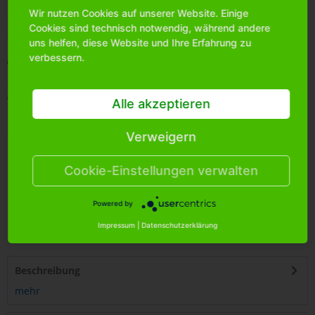
Wir nutzen Cookies auf unserer Website. Einige
Bitte
melden Sie sich an
, um mehr Informationen über das
Cookies sind technisch notwendig, während andere
Produkt zu erhalten.
uns helfen, diese Website und Ihre Erfahrung zu
verbessern.
Merken
Artikel-Nr.:
2600171
Alle akzeptieren
Bestands-Info:
234
Menge Umkarton:
50
Verweigern
Cookie-Einstellungen verwalten
Powered by
4
250255
409608
Impressum
|
Datenschutzerklärung
Beschreibung
mehr