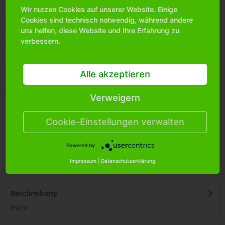
Wir nutzen Cookies auf unserer Website. Einige
Bitte
melden Sie sich an
, um mehr Informationen über das
Cookies sind technisch notwendig, während andere
Produkt zu erhalten.
uns helfen, diese Website und Ihre Erfahrung zu
verbessern.
Merken
Artikel-Nr.:
0080030
Alle akzeptieren
Bestands-Info:
182
Menge Umkarton:
32
Verweigern
Cookie-Einstellungen verwalten
Powered by
4
250255
489457
Impressum
|
Datenschutzerklärung
Beschreibung
mehr