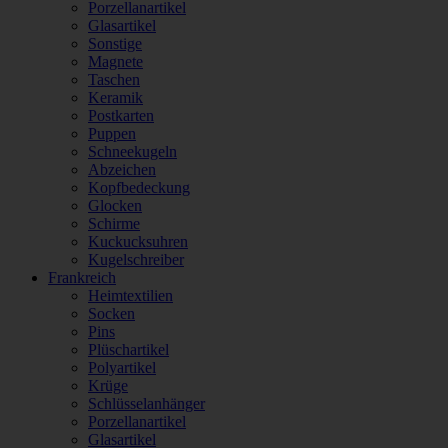
Porzellanartikel
Glasartikel
Sonstige
Magnete
Taschen
Keramik
Postkarten
Puppen
Schneekugeln
Abzeichen
Kopfbedeckung
Glocken
Schirme
Kuckucksuhren
Kugelschreiber
Frankreich
Heimtextilien
Socken
Pins
Plüschartikel
Polyartikel
Krüge
Schlüsselanhänger
Porzellanartikel
Glasartikel