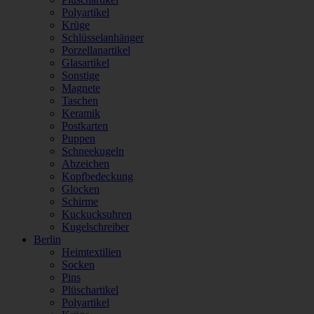
Polyartikel
Krüge
Schlüsselanhänger
Porzellanartikel
Glasartikel
Sonstige
Magnete
Taschen
Keramik
Postkarten
Puppen
Schneekugeln
Abzeichen
Kopfbedeckung
Glocken
Schirme
Kuckucksuhren
Kugelschreiber
Berlin
Heimtextilien
Socken
Pins
Plüschartikel
Polyartikel