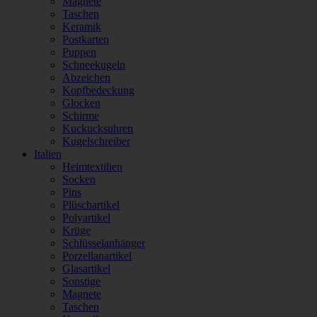
Magnete
Taschen
Keramik
Postkarten
Puppen
Schneekugeln
Abzeichen
Kopfbedeckung
Glocken
Schirme
Kuckucksuhren
Kugelschreiber
Italien
Heimtextilien
Socken
Pins
Plüschartikel
Polyartikel
Krüge
Schlüsselanhänger
Porzellanartikel
Glasartikel
Sonstige
Magnete
Taschen