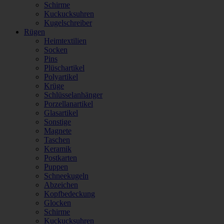
Schirme
Kuckucksuhren
Kugelschreiber
Rügen
Heimtextilien
Socken
Pins
Plüschartikel
Polyartikel
Krüge
Schlüsselanhänger
Porzellanartikel
Glasartikel
Sonstige
Magnete
Taschen
Keramik
Postkarten
Puppen
Schneekugeln
Abzeichen
Kopfbedeckung
Glocken
Schirme
Kuckucksuhren