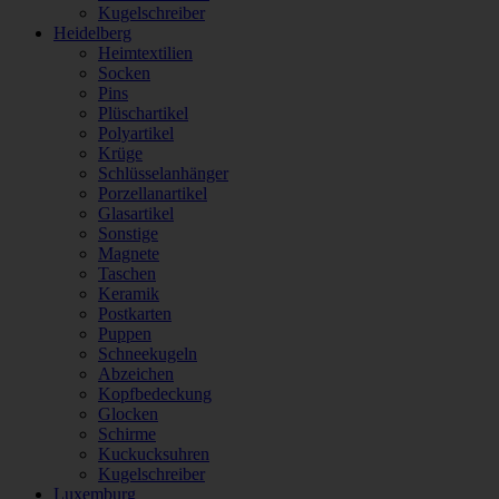
Kugelschreiber
Heidelberg
Heimtextilien
Socken
Pins
Plüschartikel
Polyartikel
Krüge
Schlüsselanhänger
Porzellanartikel
Glasartikel
Sonstige
Magnete
Taschen
Keramik
Postkarten
Puppen
Schneekugeln
Abzeichen
Kopfbedeckung
Glocken
Schirme
Kuckucksuhren
Kugelschreiber
Luxemburg