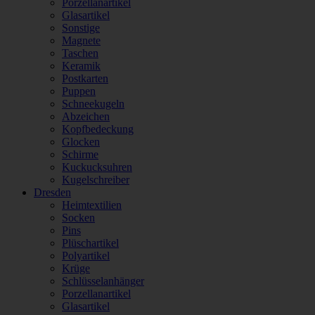
Porzellanartikel
Glasartikel
Sonstige
Magnete
Taschen
Keramik
Postkarten
Puppen
Schneekugeln
Abzeichen
Kopfbedeckung
Glocken
Schirme
Kuckucksuhren
Kugelschreiber
Dresden
Heimtextilien
Socken
Pins
Plüschartikel
Polyartikel
Krüge
Schlüsselanhänger
Porzellanartikel
Glasartikel