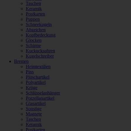
Taschen
Keramik
Postkarten
Puppen
Schneekugeln
Abzeichen
Kopfbedeckung
Glocken
Schirme
Kuckucksuhren
Kugelschreiber
Bremen
Heimtextilien
Pins
Plüschartikel
Polyartikel
Krüge
Schlüsselanhänger
Porzellanartikel
Glasartikel
Sonstige
Magnete
Taschen
Keramik
Postkarten