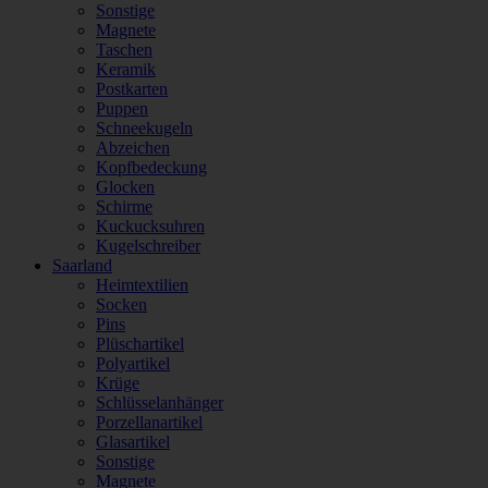
Sonstige
Magnete
Taschen
Keramik
Postkarten
Puppen
Schneekugeln
Abzeichen
Kopfbedeckung
Glocken
Schirme
Kuckucksuhren
Kugelschreiber
Saarland
Heimtextilien
Socken
Pins
Plüschartikel
Polyartikel
Krüge
Schlüsselanhänger
Porzellanartikel
Glasartikel
Sonstige
Magnete