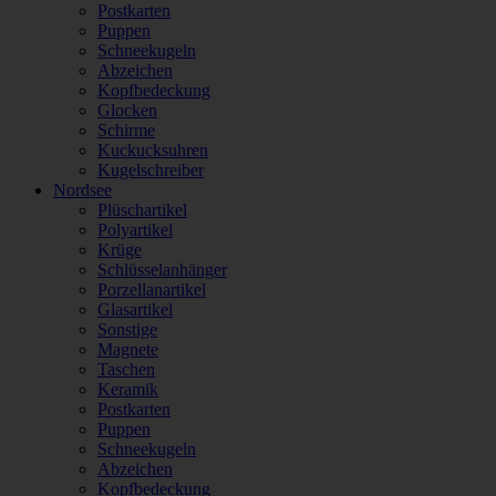
Postkarten
Puppen
Schneekugeln
Abzeichen
Kopfbedeckung
Glocken
Schirme
Kuckucksuhren
Kugelschreiber
Nordsee
Plüschartikel
Polyartikel
Krüge
Schlüsselanhänger
Porzellanartikel
Glasartikel
Sonstige
Magnete
Taschen
Keramik
Postkarten
Puppen
Schneekugeln
Abzeichen
Kopfbedeckung