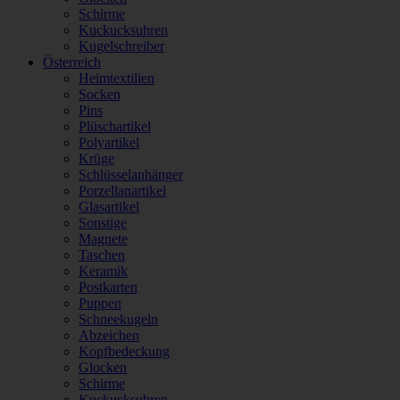
Schirme
Kuckucksuhren
Kugelschreiber
Österreich
Heimtextilien
Socken
Pins
Plüschartikel
Polyartikel
Krüge
Schlüsselanhänger
Porzellanartikel
Glasartikel
Sonstige
Magnete
Taschen
Keramik
Postkarten
Puppen
Schneekugeln
Abzeichen
Kopfbedeckung
Glocken
Schirme
Kuckucksuhren