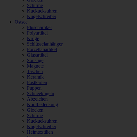
Schirme
Kuckucksuhren
Kugelschreiber
Ostsee
Plüschartikel
Polyartikel
Krüge
Schlüsselanhänger
Porzellanartikel
Glasartikel
Sonstige
Magnete
Taschen
Keramik
Postkarten
Puppen
Schneekugeln
Abzeichen
Kopfbedeckung
Glocken
Schirme
Kuckucksuhren
Kugelschreiber
Heimtextilien