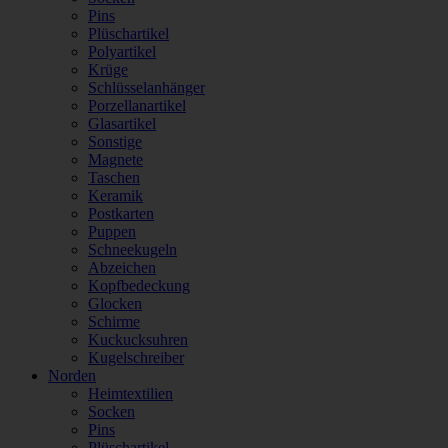
Pins
Plüschartikel
Polyartikel
Krüge
Schlüsselanhänger
Porzellanartikel
Glasartikel
Sonstige
Magnete
Taschen
Keramik
Postkarten
Puppen
Schneekugeln
Abzeichen
Kopfbedeckung
Glocken
Schirme
Kuckucksuhren
Kugelschreiber
Norden
Heimtextilien
Socken
Pins
Plüschartikel