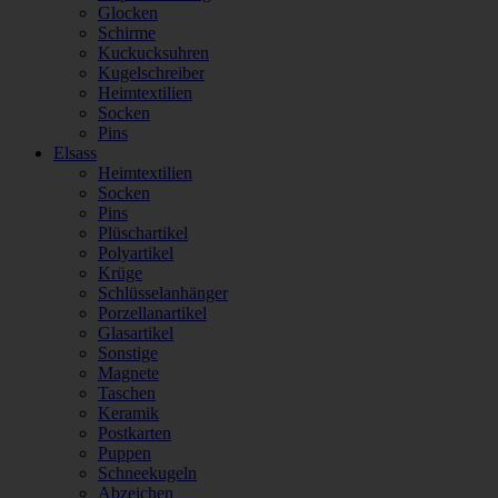
Glocken
Schirme
Kuckucksuhren
Kugelschreiber
Heimtextilien
Socken
Pins
Elsass
Heimtextilien
Socken
Pins
Plüschartikel
Polyartikel
Krüge
Schlüsselanhänger
Porzellanartikel
Glasartikel
Sonstige
Magnete
Taschen
Keramik
Postkarten
Puppen
Schneekugeln
Abzeichen