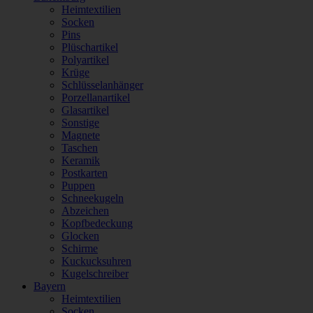
Heimtextilien
Socken
Pins
Plüschartikel
Polyartikel
Krüge
Schlüsselanhänger
Porzellanartikel
Glasartikel
Sonstige
Magnete
Taschen
Keramik
Postkarten
Puppen
Schneekugeln
Abzeichen
Kopfbedeckung
Glocken
Schirme
Kuckucksuhren
Kugelschreiber
Bayern
Heimtextilien
Socken