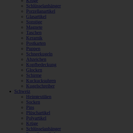
Krüge
Schlüsselanhänger
Porzellanartikel
Glasartikel
Sonstige
Magnete
Taschen
Keramik
Postkarten
Puppen
Schneekugeln
Abzeichen
Kopfbedeckung
Glocken
Schirme
Kuckucksuhren
Kugelschreiber
Schweiz
Heimtextilien
Socken
Pins
Plüschartikel
Polyartikel
Krüge
Schlüsselanhänger