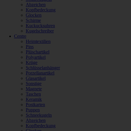
Abzeichen
Kopfbedeckung
Glocken
Schirme
Kuckucksuhren
Kugelschreiber
Centre
Heimtextilien
Pins
Plüschartikel
Polyartikel
Krüge
Schlüsselanhänger
Porzellanartikel
Glasartikel
Sonstige
Magnete
Taschen
Keramik
Postkarten
Puppen
Schneekugeln
Abzeichen
Kopfbedeckung
Glocken