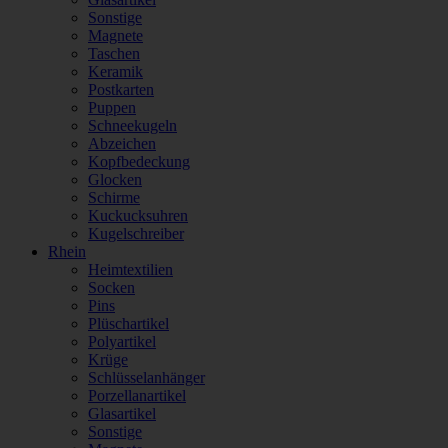
Sonstige
Magnete
Taschen
Keramik
Postkarten
Puppen
Schneekugeln
Abzeichen
Kopfbedeckung
Glocken
Schirme
Kuckucksuhren
Kugelschreiber
Rhein
Heimtextilien
Socken
Pins
Plüschartikel
Polyartikel
Krüge
Schlüsselanhänger
Porzellanartikel
Glasartikel
Sonstige