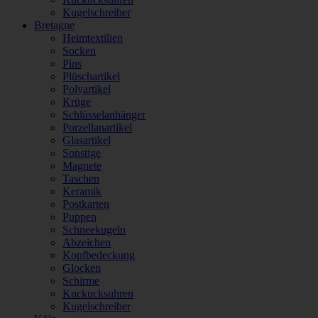
Kugelschreiber
Bretagne
Heimtextilien
Socken
Pins
Plüschartikel
Polyartikel
Krüge
Schlüsselanhänger
Porzellanartikel
Glasartikel
Sonstige
Magnete
Taschen
Keramik
Postkarten
Puppen
Schneekugeln
Abzeichen
Kopfbedeckung
Glocken
Schirme
Kuckucksuhren
Kugelschreiber