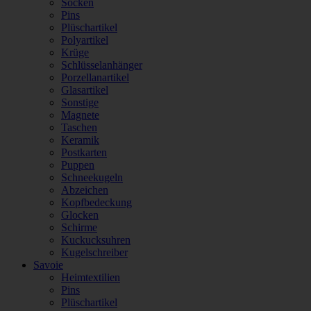
Socken
Pins
Plüschartikel
Polyartikel
Krüge
Schlüsselanhänger
Porzellanartikel
Glasartikel
Sonstige
Magnete
Taschen
Keramik
Postkarten
Puppen
Schneekugeln
Abzeichen
Kopfbedeckung
Glocken
Schirme
Kuckucksuhren
Kugelschreiber
Savoie
Heimtextilien
Pins
Plüschartikel