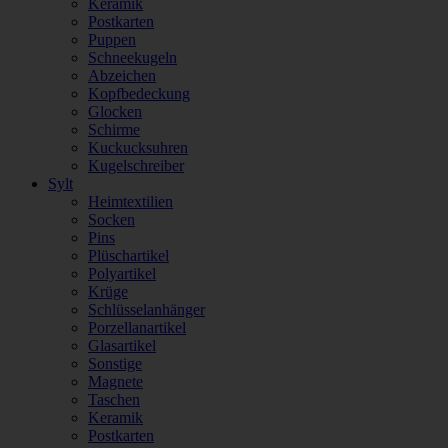
Keramik
Postkarten
Puppen
Schneekugeln
Abzeichen
Kopfbedeckung
Glocken
Schirme
Kuckucksuhren
Kugelschreiber
Sylt
Heimtextilien
Socken
Pins
Plüschartikel
Polyartikel
Krüge
Schlüsselanhänger
Porzellanartikel
Glasartikel
Sonstige
Magnete
Taschen
Keramik
Postkarten