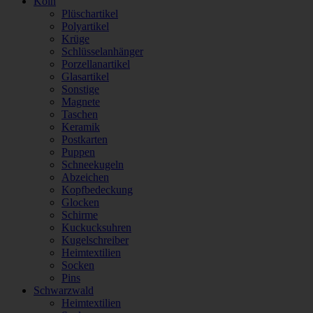
Köln
Plüschartikel
Polyartikel
Krüge
Schlüsselanhänger
Porzellanartikel
Glasartikel
Sonstige
Magnete
Taschen
Keramik
Postkarten
Puppen
Schneekugeln
Abzeichen
Kopfbedeckung
Glocken
Schirme
Kuckucksuhren
Kugelschreiber
Heimtextilien
Socken
Pins
Schwarzwald
Heimtextilien