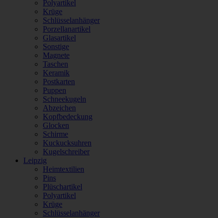
Polyartikel
Krüge
Schlüsselanhänger
Porzellanartikel
Glasartikel
Sonstige
Magnete
Taschen
Keramik
Postkarten
Puppen
Schneekugeln
Abzeichen
Kopfbedeckung
Glocken
Schirme
Kuckucksuhren
Kugelschreiber
Leipzig
Heimtextilien
Pins
Plüschartikel
Polyartikel
Krüge
Schlüsselanhänger