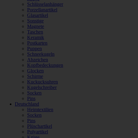
Schlüsselanhänger
Porzellanartikel
Glasartikel
Sonstige
Magnete
Taschen
Keramik
Postkarten
Puppen
Schneekugeln
Abzeichen
Kopfbedeckungen
Glocken
Schirme
Kuckucksuhren
Kugelschreiber
Socken
Pins
Deutschland
Heimtextilien
Socken
Pins
Plüschartikel
Polyartikel
Krüge