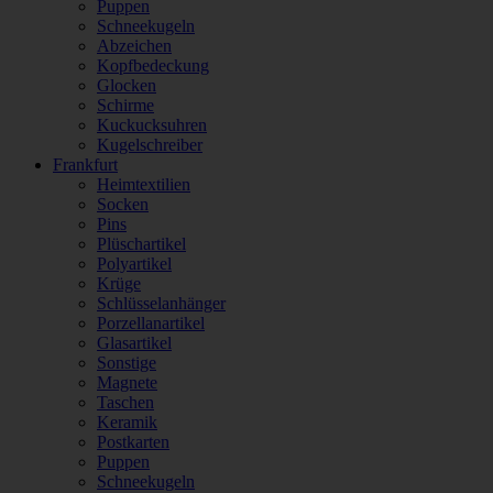
Puppen
Schneekugeln
Abzeichen
Kopfbedeckung
Glocken
Schirme
Kuckucksuhren
Kugelschreiber
Frankfurt
Heimtextilien
Socken
Pins
Plüschartikel
Polyartikel
Krüge
Schlüsselanhänger
Porzellanartikel
Glasartikel
Sonstige
Magnete
Taschen
Keramik
Postkarten
Puppen
Schneekugeln