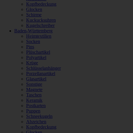
Kopfbedeckung
Glocken
Schirme
Kuckucksuhren
Kugelschreiber
Baden-Württemberg
Heimtextilien
Socken
Pins
Plüschartikel
Polyartikel
Krüge
Schlüsselanhänger
Porzellanartikel
Glasartikel
Sonstige
Magnete
Taschen
Keramik
Postkarten
Puppen
Schneekugeln
Abzeichen
Kopfbedeckung
Glocken