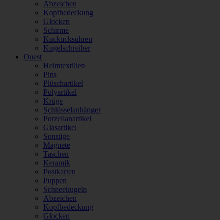
Abzeichen
Kopfbedeckung
Glocken
Schirme
Kuckucksuhren
Kugelschreiber
Ouest
Heimtextilien
Pins
Plüschartikel
Polyartikel
Krüge
Schlüsselanhänger
Porzellanartikel
Glasartikel
Sonstige
Magnete
Taschen
Keramik
Postkarten
Puppen
Schneekugeln
Abzeichen
Kopfbedeckung
Glocken