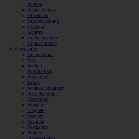
Puppen
Schneekugeln
Abzeichen
Kopfbedeckung
Glocken
Schirme
Kuckucksuhren
Kugelschreiber
Normandie
Heimtextilien
Pins
Socken
Plüschartikel
Polyartikel
Krüge
Schlüsselanhänger
Porzellanartikel
Glasartikel
Sonstige
Magnete
Taschen
Keramik
Postkarten
Puppen
Schneekugeln