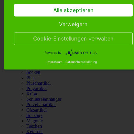
Taschen
Keramik
Alle akzeptieren
Postkarten
Puppen
Verweigern
Schneekugeln
Abzeichen
Kopfbedeckung
Cookie-Einstellungen verwalten
Glocken
Schirme
Kuckucksuhren
Powered by
Kugelschreiber
Mosel
Impressum
|
Datenschutzerklärung
Heimtextilien
Socken
Pins
Plüschartikel
Polyartikel
Krüge
Schlüsselanhänger
Porzellanartikel
Glasartikel
Sonstige
Magnete
Taschen
Keramik