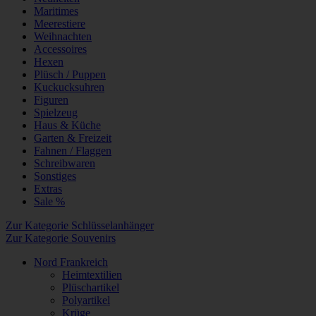
Maritimes
Meerestiere
Weihnachten
Accessoires
Hexen
Plüsch / Puppen
Kuckucksuhren
Figuren
Spielzeug
Haus & Küche
Garten & Freizeit
Fahnen / Flaggen
Schreibwaren
Sonstiges
Extras
Sale %
Zur Kategorie Schlüsselanhänger
Zur Kategorie Souvenirs
Nord Frankreich
Heimtextilien
Plüschartikel
Polyartikel
Krüge