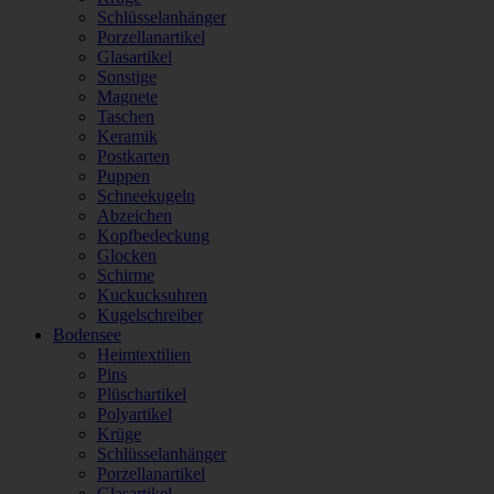
Schlüsselanhänger
Porzellanartikel
Glasartikel
Sonstige
Magnete
Taschen
Keramik
Postkarten
Puppen
Schneekugeln
Abzeichen
Kopfbedeckung
Glocken
Schirme
Kuckucksuhren
Kugelschreiber
Bodensee
Heimtextilien
Pins
Plüschartikel
Polyartikel
Krüge
Schlüsselanhänger
Porzellanartikel
Glasartikel