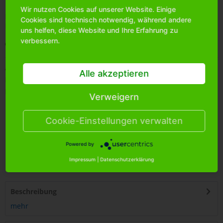
Wir nutzen Cookies auf unserer Website. Einige
Bitte
melden Sie sich an
, um mehr Informationen über das
Cookies sind technisch notwendig, während andere
Produkt zu erhalten.
uns helfen, diese Website und Ihre Erfahrung zu
verbessern.
Merken
Artikel-Nr.:
6204635
Alle akzeptieren
Bestands-Info:
934
Menge Umkarton:
144
Verweigern
Cookie-Einstellungen verwalten
Powered by
4
250255
472459
Impressum
|
Datenschutzerklärung
Beschreibung
mehr