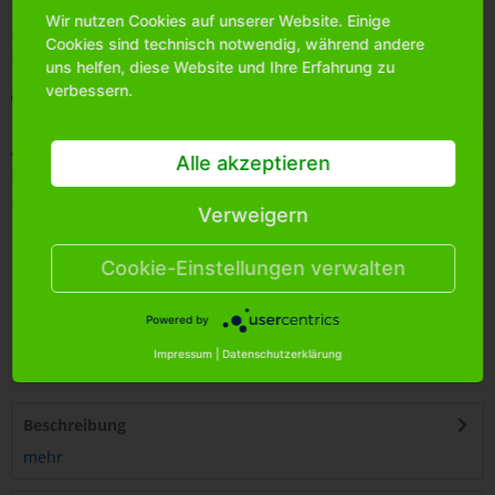
Wir nutzen Cookies auf unserer Website. Einige
Bitte
melden Sie sich an
, um mehr Informationen über das
Cookies sind technisch notwendig, während andere
Produkt zu erhalten.
uns helfen, diese Website und Ihre Erfahrung zu
verbessern.
Merken
Artikel-Nr.:
0714880
Alle akzeptieren
Bestands-Info:
816
Menge Umkarton:
144
Verweigern
Cookie-Einstellungen verwalten
Powered by
4
250255
489365
Impressum
|
Datenschutzerklärung
Beschreibung
mehr