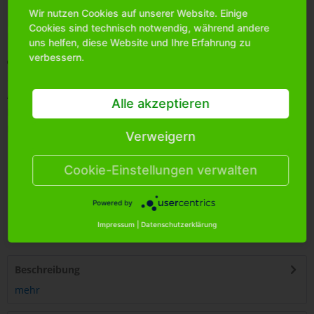
Wir nutzen Cookies auf unserer Website. Einige
Bitte
melden Sie sich an
, um mehr Informationen über das
Cookies sind technisch notwendig, während andere
Produkt zu erhalten.
uns helfen, diese Website und Ihre Erfahrung zu
verbessern.
Merken
Artikel-Nr.:
0531840
Alle akzeptieren
Bestands-Info:
574
Menge Umkarton:
36
Verweigern
Cookie-Einstellungen verwalten
Powered by
4
250255
470158
Impressum
|
Datenschutzerklärung
Beschreibung
mehr