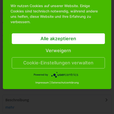
Wir nutzen Cookies auf unserer Website. Einige
Bitte
melden Sie sich an
, um mehr Informationen über das
Cookies sind technisch notwendig, während andere
Produkt zu erhalten.
uns helfen, diese Website und Ihre Erfahrung zu
verbessern.
Merken
Artikel-Nr.:
8101350
Alle akzeptieren
Bestands-Info:
1140
Menge Umkarton:
288
Verweigern
Cookie-Einstellungen verwalten
Powered by
Impressum
|
Datenschutzerklärung
Beschreibung
mehr