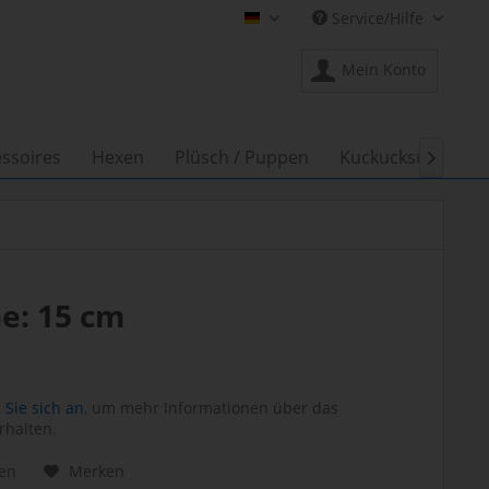
Service/Hilfe
Shop Creation Gross DE
Mein Konto
ssoires
Hexen
Plüsch / Puppen
Kuckucksuhren

e: 15 cm
Sie sich an
, um mehr Informationen über das
rhalten.
hen
Merken