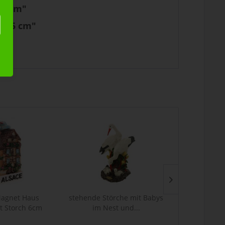
15 cm"
: 15 cm"
agnet Haus
stehende Störche mit Babys
stehender 
it Storch 6cm
im Nest und...
"ALSACE",