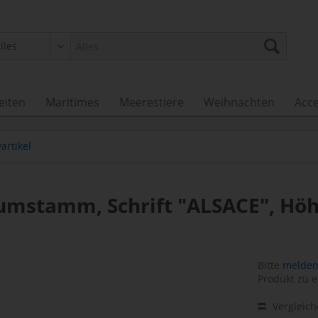
eiten
Maritimes
Meerestiere
Weihnachten
Acce
yartikel
umstamm, Schrift "ALSACE", Höh
Bitte
melden 
Produkt zu e
Vergleic