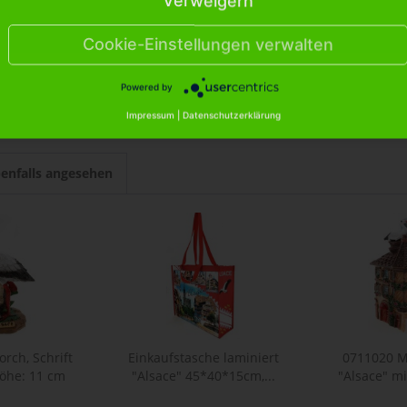
Verweigern
torch, mit Baumstamm, Schrift "ALSACE", Höhe: 
Cookie-Einstellungen verwalten
r Storch, mit Baumstamm, Schrift "ALSACE", Höhe
Powered by
Impressum
|
Datenschutzerklärung
enfalls angesehen
rch, Schrift
Einkaufstasche laminiert
0711020 M
Höhe: 11 cm
"Alsace" 45*40*15cm,...
"Alsace" m