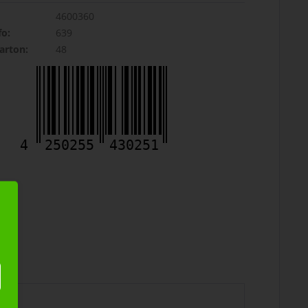
4600360
fo:
639
rton:
48
4
250255
430251