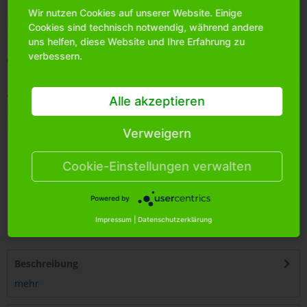
Wir nutzen Cookies auf unserer Website. Einige
Bitte
melden Sie sich an
, um mehr Informationen über das
Cookies sind technisch notwendig, während andere
Produkt zu erhalten.
uns helfen, diese Website und Ihre Erfahrung zu
verbessern.
Merken
Artikel-Nr.:
6205130
Alle akzeptieren
Bestands-Info:
588
Menge Umkarton:
288
Verweigern
Cookie-Einstellungen verwalten
Powered by
4
250255
454783
Impressum
|
Datenschutzerklärung
Beschreibung
mehr