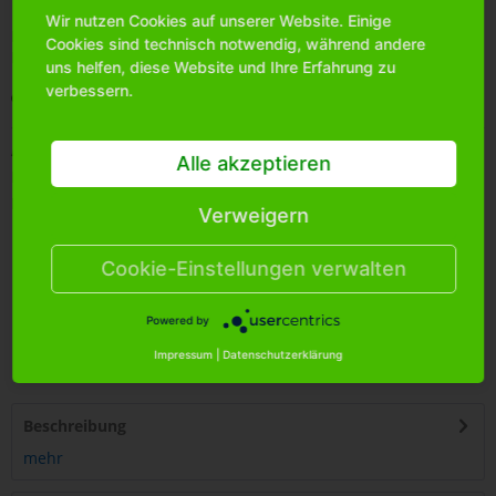
Wir nutzen Cookies auf unserer Website. Einige
Bitte
melden Sie sich an
, um mehr Informationen über das
Cookies sind technisch notwendig, während andere
Produkt zu erhalten.
uns helfen, diese Website und Ihre Erfahrung zu
verbessern.
Merken
Artikel-Nr.:
220050C
Alle akzeptieren
Bestands-Info:
108
Menge Umkarton:
360
Verweigern
Cookie-Einstellungen verwalten
Powered by
4
250255
466359
Impressum
|
Datenschutzerklärung
Beschreibung
mehr