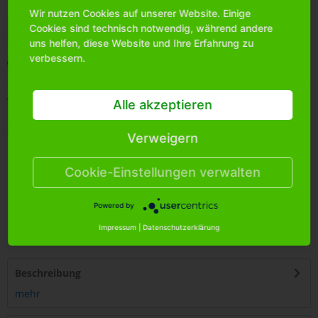
Wir nutzen Cookies auf unserer Website. Einige
Bitte
melden Sie sich an
, um mehr Informationen über das
Cookies sind technisch notwendig, während andere
Produkt zu erhalten.
uns helfen, diese Website und Ihre Erfahrung zu
verbessern.
Merken
Artikel-Nr.:
2101880
Alle akzeptieren
Bestands-Info:
250
Menge Umkarton:
500
Verweigern
Cookie-Einstellungen verwalten
Powered by
4
250255
480959
Impressum
|
Datenschutzerklärung
Beschreibung
mehr