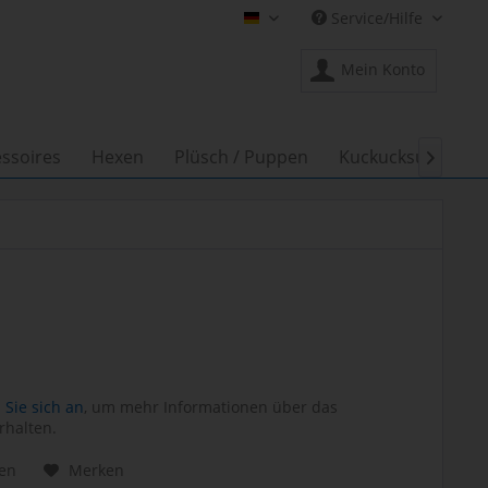
Service/Hilfe
Shop Creation Gross DE
Mein Konto
ssoires
Hexen
Plüsch / Puppen
Kuckucksuhren

Sie sich an
, um mehr Informationen über das
rhalten.
hen
Merken