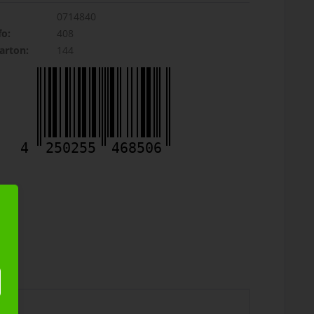
0714840
fo:
408
rton:
144
4
250255
468506