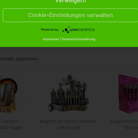
Verweigern
otglas Berlin schwarz-weiß,Brandenburger Tor,ge
Cookie-Einstellungen verwalten
 Shotglas Berlin schwarz-weiß,Brandenburger Tor
Powered by
Impressum
|
Datenschutzerklärung
enfalls angesehen
"Berlin"-
Magnet 3D "Berlin" Wolken ,
Kugelschreib
 BRD Flagge
silber-gold
"Berlin