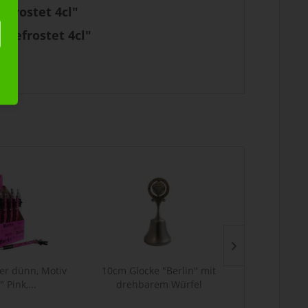
frostet 4cl"
,gefrostet 4cl"
er dünn, Motiv
10cm Glocke "Berlin" mit
Berliner Do
" Pink,...
drehbarem Würfel