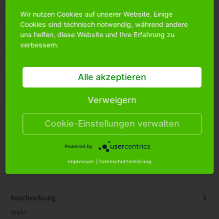
Wir nutzen Cookies auf unserer Website. Einige
Cookies sind technisch notwendig, während andere
Bitte
melden Sie sich an
, um mehr Informationen über das
Produkt zu erhalten.
uns helfen, diese Website und Ihre Erfahrung zu
verbessern.
Merken
Artikel-Nr.:
0864450
Alle akzeptieren
Bestands-Info:
948
Menge Umkarton:
60
Verweigern
Cookie-Einstellungen verwalten
Powered by
Impressum
|
Datenschutzerklärung
4
250255
435843
Beschreibung
mehr