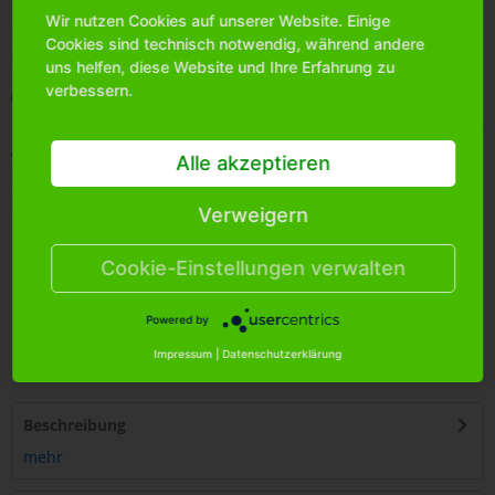
Wir nutzen Cookies auf unserer Website. Einige
Bitte
melden Sie sich an
, um mehr Informationen über das
Cookies sind technisch notwendig, während andere
Produkt zu erhalten.
uns helfen, diese Website und Ihre Erfahrung zu
verbessern.
Merken
Artikel-Nr.:
1710890
Alle akzeptieren
Bestands-Info:
305
Menge Umkarton:
36
Verweigern
Cookie-Einstellungen verwalten
Powered by
4
250255
421204
Impressum
|
Datenschutzerklärung
Beschreibung
mehr