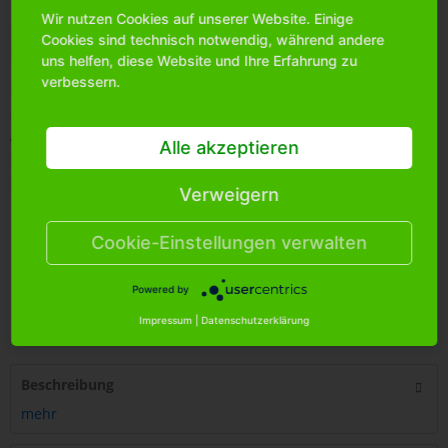
Wir nutzen Cookies auf unserer Website. Einige
Bitte
melden Sie sich an
, um mehr Informationen über das
Cookies sind technisch notwendig, während andere
Produkt zu erhalten.
uns helfen, diese Website und Ihre Erfahrung zu
verbessern.
Merken
Artikel-Nr.:
1713850
Alle akzeptieren
Bestands-Info:
936
Menge Umkarton:
96
Verweigern
Cookie-Einstellungen verwalten
Powered by
4
250255
482427
Impressum
|
Datenschutzerklärung
Beschreibung
mehr