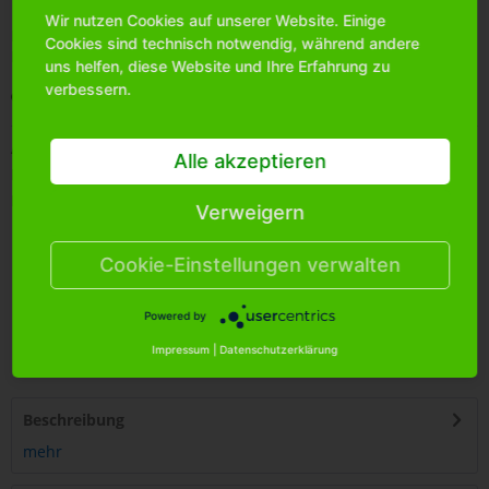
Wir nutzen Cookies auf unserer Website. Einige
Bitte
melden Sie sich an
, um mehr Informationen über das
Cookies sind technisch notwendig, während andere
Produkt zu erhalten.
uns helfen, diese Website und Ihre Erfahrung zu
verbessern.
Merken
Artikel-Nr.:
6205140
Alle akzeptieren
Bestands-Info:
48
Menge Umkarton:
48
Verweigern
Cookie-Einstellungen verwalten
Powered by
4
250255
485060
Impressum
|
Datenschutzerklärung
Beschreibung
mehr