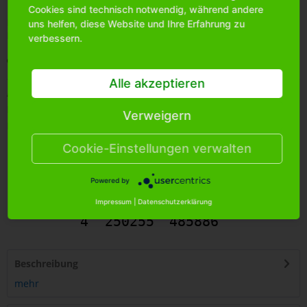
Cookies sind technisch notwendig, während andere
Bitte
melden Sie sich an
, um mehr Informationen über das
uns helfen, diese Website und Ihre Erfahrung zu
Produkt zu erhalten.
verbessern.
Merken
Alle akzeptieren
Artikel-Nr.:
0531670
Bestands-Info:
900
Verweigern
Menge Umkarton:
72
Cookie-Einstellungen verwalten
Powered by
Impressum
|
Datenschutzerklärung
4
250255
485886
Beschreibung
mehr