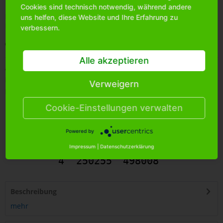
Cookies sind technisch notwendig, während andere
Bitte
melden Sie sich an
, um mehr Informationen über das
uns helfen, diese Website und Ihre Erfahrung zu
Produkt zu erhalten.
verbessern.
Merken
Alle akzeptieren
Artikel-Nr.:
1715370
Bestands-Info:
360
Verweigern
Menge Umkarton:
96
Cookie-Einstellungen verwalten
Powered by
Impressum
|
Datenschutzerklärung
4
250255
498008
Beschreibung
mehr