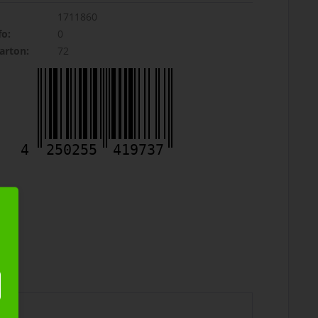
1711860
fo:
0
rton:
72
4
250255
419737