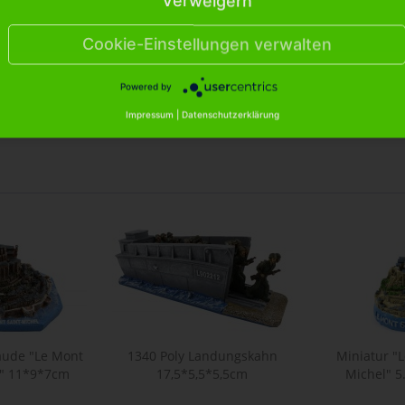
Verweigern
eller "Etretat" Ø 10cm"
Cookie-Einstellungen verwalten
 Teller "Etretat" Ø 10cm"
Powered by
Impressum
|
Datenschutzerklärung
äude "Le Mont
1340 Poly Landungskahn
Miniatur "
l" 11*9*7cm
17,5*5,5*5,5cm
Michel" 5