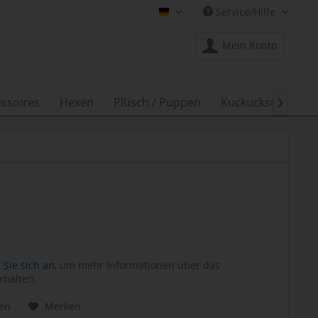
Service/Hilfe
Shop Creation Gross DE
Mein Konto
ssoires
Hexen
Plüsch / Puppen
Kuckucksuhren

Sie sich an
, um mehr Informationen über das
rhalten.
hen
Merken