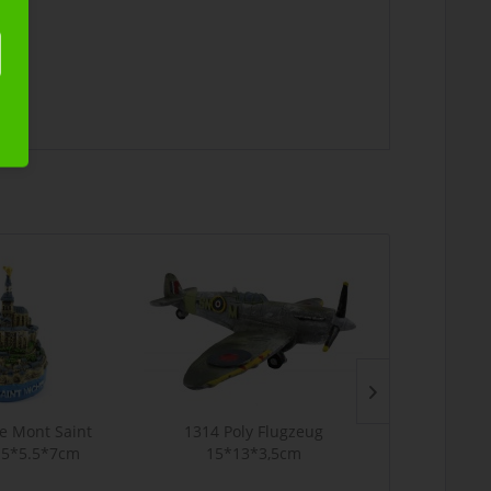
Le Mont Saint
1314 Poly Flugzeug
1315 Poly Bo
.5*5.5*7cm
15*13*3,5cm