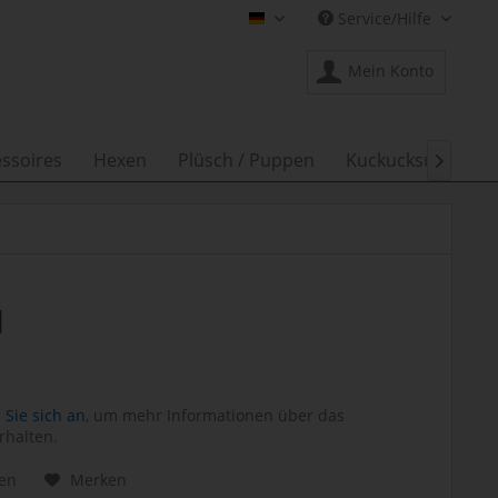
Service/Hilfe
Shop Creation Gross DE
Mein Konto
ssoires
Hexen
Plüsch / Puppen
Kuckucksuhren

l
Sie sich an
, um mehr Informationen über das
rhalten.
hen
Merken