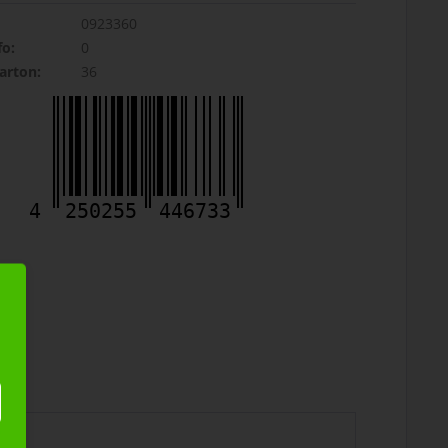
0923360
fo:
0
rton:
36
4
250255
446733