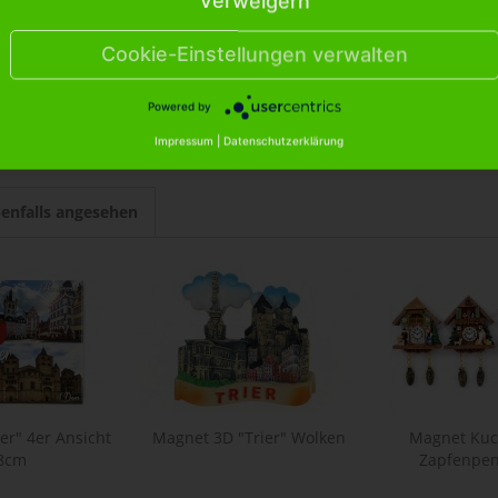
Verweigern
"I love Trier" innen rot und mit rotem Henkel"
Cookie-Einstellungen verwalten
se "I love Trier" innen rot und mit rotem Henkel
Powered by
Impressum
|
Datenschutzerklärung
enfalls angesehen
er" 4er Ansicht
Magnet 3D "Trier" Wolken
Magnet Kuc
*8cm
Zapfenpend