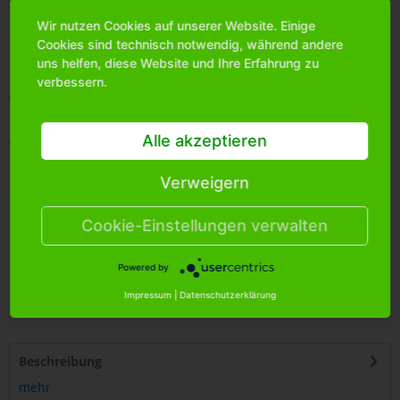
Wir nutzen Cookies auf unserer Website. Einige
Cookies sind technisch notwendig, während andere
Bitte
melden Sie sich an
, um mehr Informationen über das
Produkt zu erhalten.
uns helfen, diese Website und Ihre Erfahrung zu
verbessern.
Merken
Artikel-Nr.:
6204140
Alle akzeptieren
Bestands-Info:
685
Menge Umkarton:
288
Verweigern
Cookie-Einstellungen verwalten
Powered by
Impressum
|
Datenschutzerklärung
4
250255
467936
Beschreibung
mehr