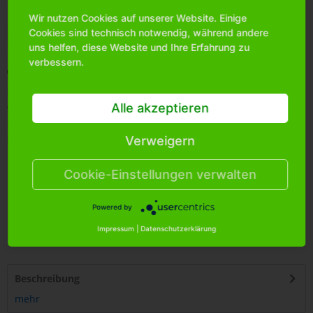
Wir nutzen Cookies auf unserer Website. Einige
Bitte
melden Sie sich an
, um mehr Informationen über das
Cookies sind technisch notwendig, während andere
Produkt zu erhalten.
uns helfen, diese Website und Ihre Erfahrung zu
verbessern.
Merken
Artikel-Nr.:
1600020
Alle akzeptieren
Bestands-Info:
292
Menge Umkarton:
150
Verweigern
Cookie-Einstellungen verwalten
Powered by
Impressum
|
Datenschutzerklärung
4
250255
434501
Beschreibung
mehr