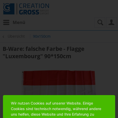
Menü
Übersicht
90x150cm
B-Ware: falsche Farbe - Flagge
"Luxembourg" 90*150cm
Wir nutzen Cookies auf unserer Website. Einige
Cookies sind technisch notwendig, während andere
uns helfen, diese Website und Ihre Erfahrung zu