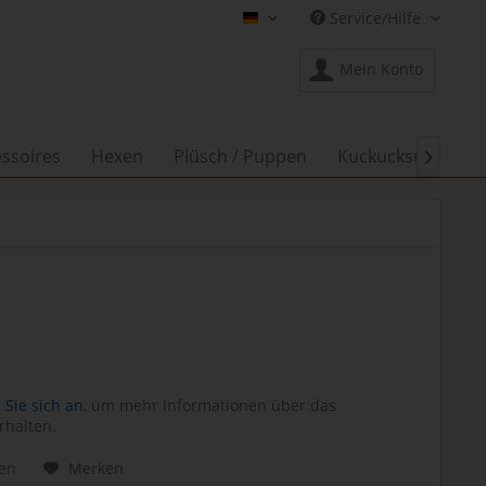
Service/Hilfe
Shop Creation Gross DE
Mein Konto
ssoires
Hexen
Plüsch / Puppen
Kuckucksuhren

Sie sich an
, um mehr Informationen über das
rhalten.
hen
Merken