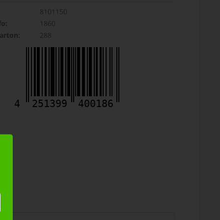
8101150
fo:
1860
rton:
288
4
251399
400186