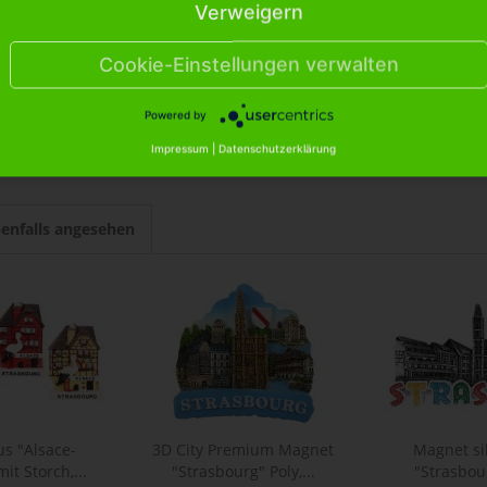
Verweigern
z Baumrinde "Strasbourg" H: 6,5cm"
Cookie-Einstellungen verwalten
erz Baumrinde "Strasbourg" H: 6,5cm"
Powered by
Impressum
|
Datenschutzerklärung
enfalls angesehen
s "Alsace-
3D City Premium Magnet
Magnet si
it Storch,...
"Strasbourg" Poly,...
"Strasbou