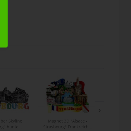
lber Skyline
Magnet 3D "Alsace -
Magnet 3D
rg" bunte...
Strasbourg" Frankreich...
Wolken,