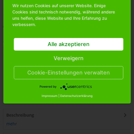
Wir nutzen Cookies auf unserer Website. Einige
Bitte
melden Sie sich an
, um mehr Informationen über das
Cookies sind technisch notwendig, während andere
Produkt zu erhalten.
uns helfen, diese Website und Ihre Erfahrung zu
verbessern.
Merken
Artikel-Nr.:
0530250
Alle akzeptieren
Bestands-Info:
2160
Menge Umkarton:
240
Verweigern
Cookie-Einstellungen verwalten
Powered by
4
250255
484490
Impressum
|
Datenschutzerklärung
Beschreibung
mehr