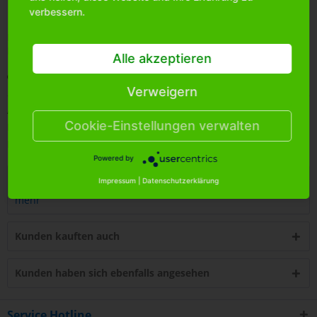
verbessern.
Bitte
melden Sie sich an
, um mehr Informationen über das
Produkt zu erhalten.
Alle akzeptieren
Merken
Verweigern
Artikel-Nr.:
1710780
Cookie-Einstellungen verwalten
Bestands-Info:
108
Menge Umkarton:
36
Powered by
Beschreibung
Impressum
|
Datenschutzerklärung
mehr
Kunden kauften auch
Kunden haben sich ebenfalls angesehen
Service Hotline