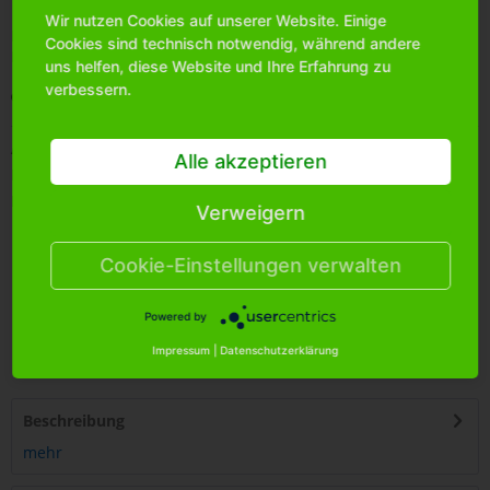
Wir nutzen Cookies auf unserer Website. Einige
Bitte
melden Sie sich an
, um mehr Informationen über das
Cookies sind technisch notwendig, während andere
Produkt zu erhalten.
uns helfen, diese Website und Ihre Erfahrung zu
verbessern.
Merken
Artikel-Nr.:
6000240
Alle akzeptieren
Bestands-Info:
760
Menge Umkarton:
54
Verweigern
Cookie-Einstellungen verwalten
Powered by
4
251399
404481
Impressum
|
Datenschutzerklärung
Beschreibung
mehr