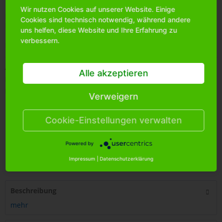
Wir nutzen Cookies auf unserer Website. Einige
Bitte
melden Sie sich an
, um mehr Informationen über das
Cookies sind technisch notwendig, während andere
Produkt zu erhalten.
uns helfen, diese Website und Ihre Erfahrung zu
verbessern.
Merken
Artikel-Nr.:
0377120
Alle akzeptieren
Bestands-Info:
80
Menge Umkarton:
48
Verweigern
Cookie-Einstellungen verwalten
Powered by
4
250255
431111
Impressum
|
Datenschutzerklärung
Beschreibung
mehr