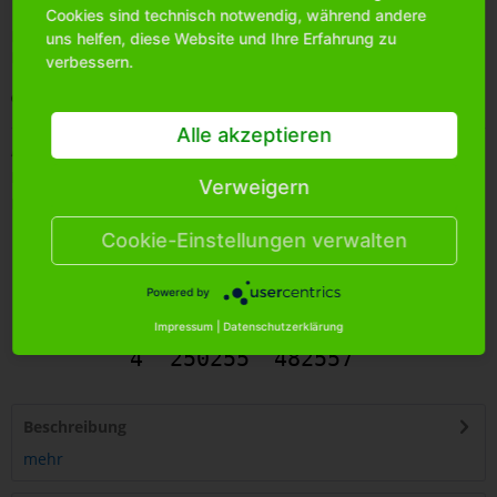
Cookies sind technisch notwendig, während andere
Bitte
melden Sie sich an
, um mehr Informationen über das
uns helfen, diese Website und Ihre Erfahrung zu
Produkt zu erhalten.
verbessern.
Merken
Alle akzeptieren
Artikel-Nr.:
1713980
Bestands-Info:
0
Verweigern
Menge Umkarton:
72
Cookie-Einstellungen verwalten
Powered by
Impressum
|
Datenschutzerklärung
4
250255
482557
Beschreibung
mehr