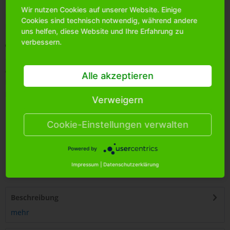
Wir nutzen Cookies auf unserer Website. Einige
Bitte
melden Sie sich an
, um mehr Informationen über das
Cookies sind technisch notwendig, während andere
Produkt zu erhalten.
uns helfen, diese Website und Ihre Erfahrung zu
verbessern.
Merken
Artikel-Nr.:
0923460
Alle akzeptieren
Bestands-Info:
0
Menge Umkarton:
24
Verweigern
Cookie-Einstellungen verwalten
Powered by
4
250255
451508
Impressum
|
Datenschutzerklärung
Beschreibung
mehr